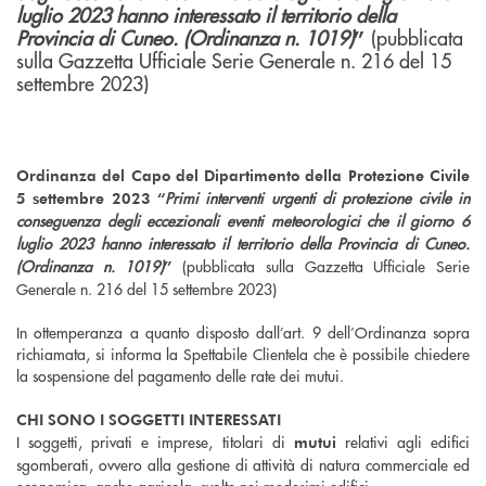
luglio 2023 hanno interessato il territorio della
Provincia di Cuneo. (Ordinanza n. 1019)
(pubblicata
”
sulla Gazzetta Ufficiale Serie Generale n. 216 del 15
settembre 2023)
Ordinanza del Capo del Dipartimento della Protezione Civile
Primi interventi urgenti di protezione civile in
5 settembre 2023 “
conseguenza degli eccezionali eventi meteorologici che il giorno 6
luglio 2023 hanno interessato il territorio della Provincia di Cuneo.
(Ordinanza n. 1019)
(pubblicata sulla Gazzetta Ufficiale Serie
”
Generale n. 216 del 15 settembre 2023)
In ottemperanza a quanto disposto dall’art. 9 dell’Ordinanza sopra
richiamata, si informa la Spettabile Clientela che è possibile chiedere
la sospensione del pagamento delle rate dei mutui.
CHI SONO I SOGGETTI INTERESSATI
I soggetti, privati e imprese, titolari di
relativi agli edifici
mutui
sgomberati, ovvero alla gestione di attività di natura commerciale ed
economica, anche agricola, svolte nei medesimi edifici.