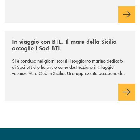
Gussago, Padergnone e Roncadelle - del suo immediato
hinterland.
/news/in-viaggio-con-btl-il-mare-della-sicilia-accoglie-i-soci-btl/
In viaggio con BTL. Il mare della Sicilia
accoglie i Soci BTL
Si è concluso nei giorni scorsi il soggiorno marino dedicato
ai Soci BTL che ha avuto come destinazione il villaggio
vacanze Vera Club in Sicilia. Una apprezzata occasione di
socialità.