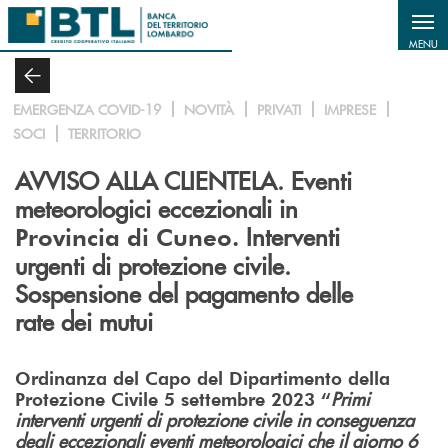
Salta al contenuto principale
MENU
EMERGENZA COVID-19
NOVITÀ
PRIVATI
IMPRESE
SOCI
TERRITORIO
AVVISO ALLA CLIENTELA. Eventi
meteorologici eccezionali in
Interventi
Provincia di Cuneo.
urgenti di protezione civile.
Sospensione del pagamento delle
rate dei mutui
Ordinanza del Capo del Dipartimento della
Primi
Protezione Civile 5 settembre 2023 “
interventi urgenti di protezione civile in conseguenza
degli eccezionali eventi meteorologici che il giorno 6