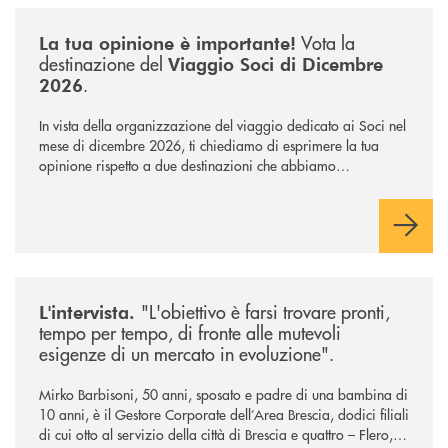
/news/sondaggio-destinazione-iniziativa-soci-2026/
Vota la
La tua opinione è importante!
destinazione del
Viaggio Soci di Dicembre
.
2026
In vista della organizzazione del viaggio dedicato ai Soci nel
mese di dicembre 2026, ti chiediamo di esprimere la tua
opinione rispetto a due destinazioni che abbiamo
selezionato. Per votare la destinazione preferita,
utilizza la
form qui sotto.
/news/intervista-barbisoni/
"L'obiettivo è farsi trovare pronti,
L'intervista.
tempo per tempo, di fronte alle mutevoli
esigenze di un mercato in evoluzione".
Mirko Barbisoni, 50 anni, sposato e padre di una bambina di
10 anni, è il Gestore Corporate dell’Area Brescia, dodici filiali
di cui otto al servizio della città di Brescia e quattro – Flero,