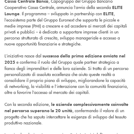
, Capogruppo del Gruppo Bancario
Cassa Centrale Banca
Cooperativo Cassa Centrale, annuncia l’avvio della seconda
ELITE
. Il programma – sviluppato in partnership con
,
Lounge
ELITE
l’ecosistema parte del Gruppo Euronext che supporta le piccole e
medie imprese (PMI) a crescere e ad accedere ai mercati dei capitali
privati e pubblici – è dedicato a supportare imprese clienti in un
percorso strutturato di crescita, sviluppo manageriale e accesso a
nuove opportunità finanziarie e strategiche.
L’iniziativa nasce dal
successo della prima edizione avviata nel
e conferma il ruolo del Gruppo quale partner strategico a
2025
fianco degli imprenditori e delle loro aziende. Si tratta di un percorso
personalizzato di assoluta eccellenza che aiuta queste realtà a
consolidare il proprio piano di sviluppo, migliorandone la capacità
di networking, la visibilità e l’interazione con la comunità finanziaria,
oltre a favorire l’accesso al mercato dei capitali.
Con la seconda edizione,
le aziende complessivamente coinvolte
, confermando il valore di un
nel percorso superano le 20 unità
progetto che ha saputo intercettare le esigenze di sviluppo del tessuto
produttivo nazionale.