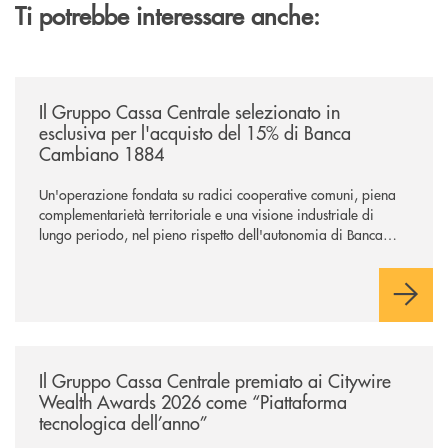
Ti potrebbe interessare anche:
/news/il-gruppo-cassa-centrale-selezionato-in-esclusiva-per-lacquisto
Il Gruppo Cassa Centrale selezionato in
esclusiva per l'acquisto del 15% di Banca
Cambiano 1884
Un'operazione fondata su radici cooperative comuni, piena
complementarietà territoriale e una visione industriale di
lungo periodo, nel pieno rispetto dell'autonomia di Banca
Cambiano. Nei prossimi giorni verrà avviato il periodo di
negoziazione esclusiva per la finalizzazione dell’operazione.
/news/il-gruppo-cassa-centrale-premiato-ai-citywire-wealth-awards-20
Il Gruppo Cassa Centrale premiato ai Citywire
Wealth Awards 2026 come “Piattaforma
tecnologica dell’anno”