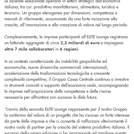
Le aziende selezionate operano in settori strategici dell’economia
italiana, tra cui: produttivo manifatturiero, alimentare, turistico e
terziario. Un gruppo eterogeneo per dimensioni, competenze e
mercati di riferimento, accomunato da una forte vocazione alla
crescita, all’innovazione e alla creazione di valore nel lungo periodo.
Complessivamente, le imprese partecipanti all’ELITE Lounge registrano
un fatturato aggregato di circa
e impiegano
2,3 miliardi di euro
in
.
oltre 7 mila collaboratori
6 regioni
In un contesto caratterizzato da instabilità geopolitiche ed
economiche, nuove dinamiche commerciali internazionali,
accelerazione delle trasformazioni tecnologiche e crescente
complessità competitiva, il Gruppo Cassa Centrale continua a investire
in strumenti concreti a supporto dell’economia reale, accompagnando
le imprese nell’acquisizione delle competenze e delle risorse
necessarie per affrontare con successo le sfide future.
“L’avvio della seconda ELITE Lounge rappresenta per il nostro Gruppo
la conferma del valore di un progetto che ha riscosso un forte interesse
da parte delle imprese e che ci consente di rafforzare ulteriormente il
nostro ruolo di partner per la crescita del sistema produttivo italiano. Il
successo della prima edizione ci ha incoraggiati ad ampliare questa