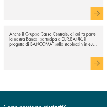
/news/anche-il-gruppo-cassa-centrale-partecipa-a-eurbank-il-progetto-d
Anche il Gruppo Cassa Centrale, di cui fa parte
la nostra Banca, partecipa a EUR.BANK, il
progetto di BANCOMAT sulla stablecoin in euro
e sul relativo ecosistema
Come possiamo
?
aiutarti