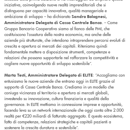
iniziativa, coinvolgendo nuove realtà imprenditoriali che si
distinguono per capacità innovativa, qualità manageriale e
ambizione di sviluppo – ha dichiarato
Sandro Bolognesi,
. – Come
Amministratore Delegato
di Cassa Centrale Banca
Gruppo Bancario Cooperativo siamo al fianco delle PMI, che
costituiscono l’ossatura della nostra economia, ma anche delle
aziende più strutturate, che intendono intraprendere percorsi evoluti di
crescita e apertura ai mercati dei capitali. Riteniamo quindi
fondamentale mettere a disposizione strumenti, competenze e
relazioni che possano supportarle nel rafforzare la competitività e
cogliere nuove opportunità di sviluppo sostenibile”.
: “Accogliamo con
Marta Testi, Amministratore Delegato di ELITE
entusiasmo le nuove aziende che entrano oggi in ELITE grazie al
supporto di Cassa Centrale Banca. Crediamo in un modello che
coniuga vicinanza al territorio e apertura ai mercati globali,
investendo su innovazione, cultura finanziaria e qualità della
governance. In ELITE mettiamo in connessione imprese e opportunità,
facendo leva su un network internazionale che oggi conta oltre 2.000
realtà per €220 miliardi di fatturato aggregato. È questo ecosistema,
fatto di competenze, relazioni strategiche e capitali pazienti a
sostenere la crescita duratura e sostenibile”.