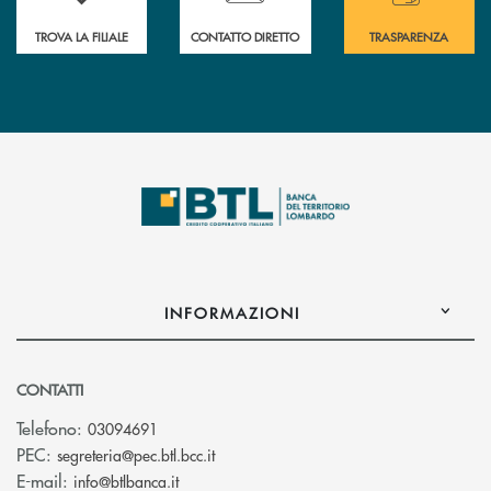
TROVA LA FILIALE
CONTATTO DIRETTO
TRASPARENZA
INFORMAZIONI
CONTATTI
Telefono:
03094691
(si apre l’app di posta elettronica)
PEC:
segreteria@pec.btl.bcc.it
(si apre l’app di posta elettronica)
E-mail:
info@btlbanca.it