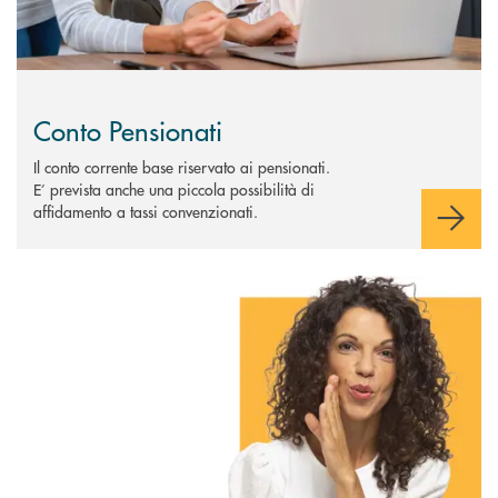
Conto Pensionati
Il conto corrente base riservato ai pensionati.
E’ prevista anche una piccola possibilità di
affidamento a tassi convenzionati.
Scopri di più Linea ScontoAmico INSIEME.&nbsp; L'amicizia conta ...e ti