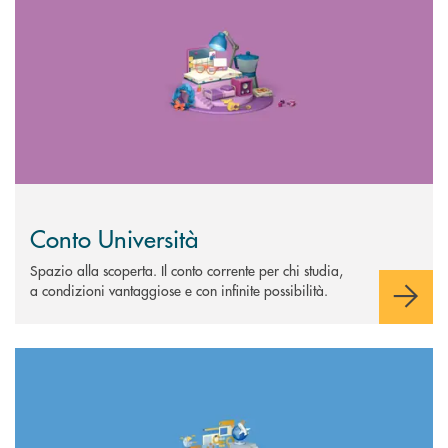
Conto Università
Spazio alla scoperta. Il conto corrente per chi studia,
a condizioni vantaggiose e con infinite possibilità.
Scopri di più Conto EVO