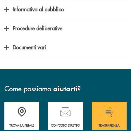
Informativa al pubblico
Procedure deliberative
Documenti vari
Come possiamo
?
aiutarti
Accedi all' elenco completo delle filiali .
Hai bisogno di assistenza immediata? Contatta
Hai bisogno di alcuni
TROVA LA FILIALE
CONTATTO DIRETTO
TRASPARENZA