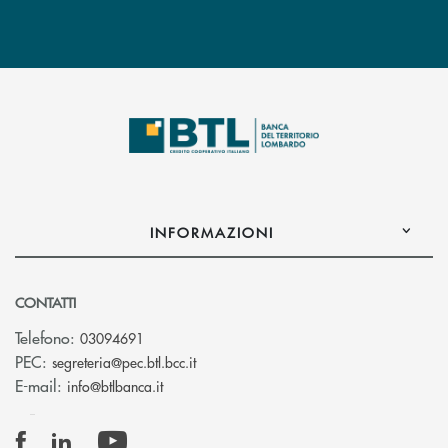
INFORMAZIONI
CONTATTI
Telefono:
03094691
(si apre l’app di posta elettronica)
PEC:
segreteria@pec.btl.bcc.it
(si apre l’app di posta elettronica)
E-mail:
info@btlbanca.it