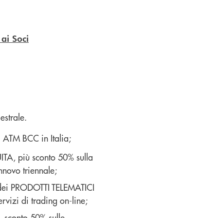
 ai Soci
strale.
i ATM BCC in Italia;
A, più sconto 50% sulla
innovo triennale;
 dei PRODOTTI TELEMATICI
rvizi di trading on-line;
– sconto 50% sulle