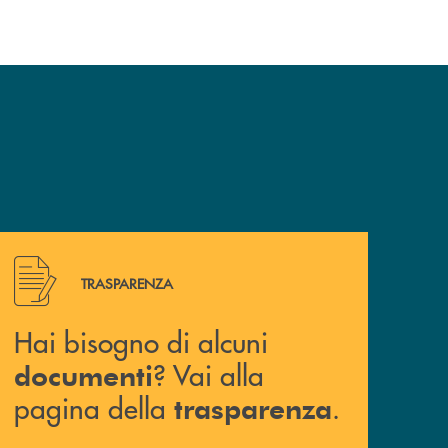
Hai bisogno di alcuni documenti ? Vai alla pagina della 
TRASPARENZA
Hai bisogno di alcuni
? Vai alla
documenti
pagina della
.
trasparenza