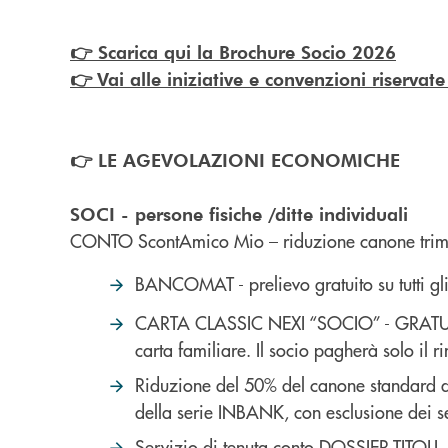
👉 Scarica qui la Brochure Socio 2026
👉
Vai alle iniziative e convenzioni riservate
👉 LE AGEVOLAZIONI ECONOMICHE
SOCI - persone fisiche /ditte individuali
CONTO ScontAmico Mio – riduzione canone trime
BANCOMAT - prelievo gratuito su tutti gl
CARTA CLASSIC NEXI “SOCIO” - GRATUIT
carta familiare. Il socio pagherà solo il r
Riduzione del 50% del canone standard
della serie INBANK, con esclusione dei se
Servizio di tenuta conto DOSSIER TITOLI 