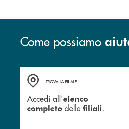
Come possiamo
aiut
Accedi all' elenco completo delle filiali .
TROVA LA FILIALE
Accedi all'
elenco
delle
.
completo
filiali