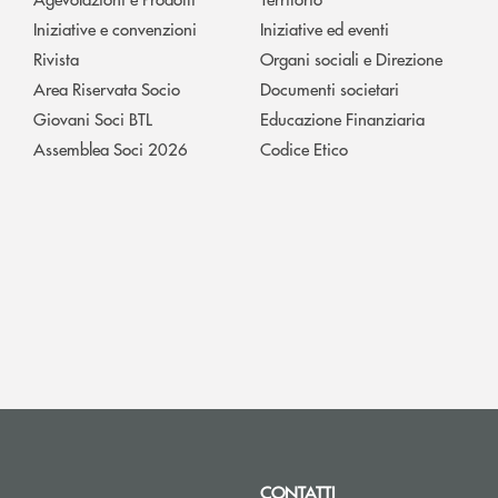
Iniziative e convenzioni
Iniziative ed eventi
Rivista
Organi sociali e Direzione
Area Riservata Socio
Documenti societari
Giovani Soci BTL
Educazione Finanziaria
Assemblea Soci 2026
Codice Etico
CONTATTI