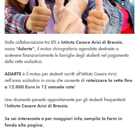
Dalla collaborazione tra BTL e
,
Istituto Cesare Arici di Brescia
nasce "
, il mutuo chirografario agevolato destinato a
Adarte”
sostenere finanziariamente le famiglie degli studenti nel pagamento
della retta scolastica.
è il mutuo per studenti iscritti all'Istituto Cesare Arici
ADARTE
nell’anno scolastico in corso che consente di
rateizzare la retta fino
!
a 12.000 Euro in 12 comode rate
Uno strumento pensato appositamente per gli studenti frequentanti
l'
.
Istituto Cesare Arici di Brescia
Se sei interessato o per maggiori info, compila la form in
fondo alla pagina.