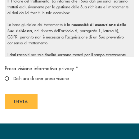
Il Titolare del trattamento, La informa che i Suoi dati personali saranno
trattati esclusivamente per la gestione delle Sua richiesta e limitatamente
ai dati da Lei forniti in tale occasione.
La base giuridica del trattamento è la
necessità di esecuzione della
, nel rispetto dell’articolo 6, paragrafo 1, lettera b),
Sua richiesta
GDPR, pertanto non è necessaria l’acquisizione di un Suo preventivo
consenso al trattamento.
I dati raccolti per tale finalità saranno trattati per il tempo strettamente
necessario a soddisfare la Sua richiesta o per eventuali obblighi di legge.
Scegliere un'opzione
Presa visione informativa privacy *
Il Titolare La invita, inoltre, prima di conferire i Suoi dati personali, a
visionare l’
Dichiaro di aver preso visione
informativa completa
sul trattamento dei Suoi dati
, rilasciata nel rispetto dell’articolo 13 Regolamento (UE)
personali
2016/679, accessibile al seguente
link.
INVIA
INVIA FORM