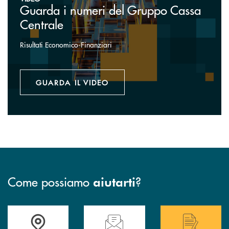
Guarda i numeri del Gruppo Cassa
Centrale
Risultati Economico-Finanziari
GUARDA IL VIDEO
Come possiamo
?
aiutarti
Accedi all' elenco completo delle filiali .
Hai bisogno di assistenza immediata? Contatta
Hai bisogno di alcuni