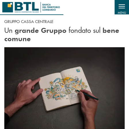
Salta al contenuto principale
MENU
GRUPPO CASSA CENTRALE
Un
fondato sul
grande Gruppo
bene
comune