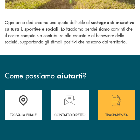
Ogni anno dedichiamo una quota dell'utile al
sostegno di iniziative
. Lo facciamo perché siamo convinti che
culturali, sportive e sociali
il nostro compito sia contribuire alla crescita e al benessere della
società, supportando gli stimoli positivi che nascono dal territorio.
Come possiamo
?
aiutarti
Accedi all' elenco completo delle filiali .
Hai bisogno di assistenza immediata? Contatta
Hai bisogno di alcuni
TROVA LA FILIALE
CONTATTO DIRETTO
TRASPARENZA