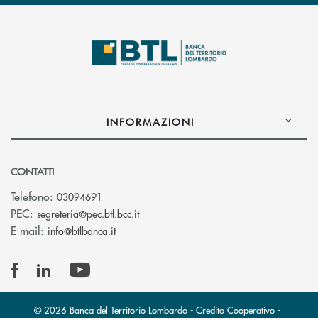
INFORMAZIONI
CONTATTI
Telefono:
03094691
(si apre l’app di posta elettronica)
PEC:
segreteria@pec.btl.bcc.it
(si apre l’app di posta elettronica)
E-mail:
info@btlbanca.it
© 2026 Banca del Territorio Lombardo - Credito Cooperativo -