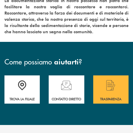
La documentazione storica in nostro possesso non potrà che
facilitare la nostra voglia di raccontare e raccontarci.
Raccontare, attraverso la forza dei documenti e di materiale di
valenza storica, che la nostra presenza di oggi sul territorio, è
la risultante della sedimentazione di storie, vicende e persone
che hanno lasciato un segno nella comunità.
Come possiamo
?
aiutarti
Accedi all' elenco completo delle filiali .
Hai bisogno di assistenza immediata? Contatta
Hai bisogno di alcuni
TROVA LA FILIALE
CONTATTO DIRETTO
TRASPARENZA