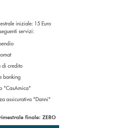
strale iniziale: 15 Euro
seguenti servizi:
ipendio
comat
a di credito
e banking
tuo "CasAmica"
zza assicurativa "Danni"
rimestrale finale: ZERO