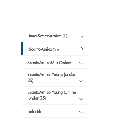
Linea ScontoAmico (1)
ScontoAmicomio
ScontoAmicoMio Online
ScontoAmico Young (under
35)
ScontoAmico Young Online
(under 35)
Link utili