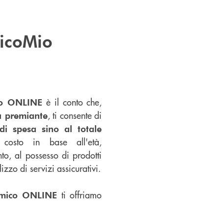
icoMio
è il conto che,
co ONLINE
, ti consente di
a premiante
di spesa sino al totale
osto in base all'età,
nto, al possesso di prodotti
lizzo di servizi assicurativi.
ti offriamo
mico ONLINE