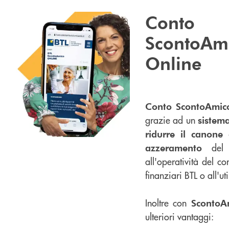
Conto
ScontoAm
Online
Conto ScontoAmi
grazie ad un
sistem
ridurre il canone 
del c
azzeramento
all'operatività del co
finanziari BTL o all'uti
Inoltre con
ScontoA
ulteriori vantaggi: