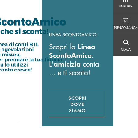
LINKEDIN
LINKEDIN
PRENOTABANCA
PRENOTABANCA
LINEA SCONTOAMICO
Scopri la
CERCA
Linea
CERCA
.
ScontoAmico
L'
conta
amicizia
... e ti sconta!
SCOPRI
DOVE
SIAMO