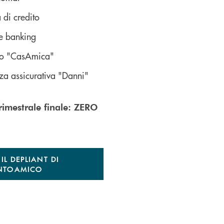
a di credito
e banking
tuo "CasAmica"
zza assicurativa "Danni"
rimestrale finale: ZERO
IL DEPLIANT DI
NTOAMICO