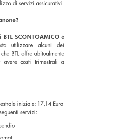
lizzo di servizi assicurativi.
canone?
di
è
BTL SCONTOAMICO
ta utilizzare alcuni dei
i che BTL offre abitualmente
r avere costi trimestrali a
estrale iniziale: 17,14 Euro
seguenti servizi:
ipendio
comat