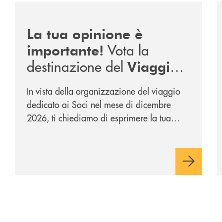
i-partenza-di-un-percorso-di-crescita-sulle-tematiche-della-
/news/sondaggio-destinazione-iniziativa-soci-2026/
/
La tua opinione è
Vota la
importante!
destinazione del
Viaggio
.
Soci di Dicembre 2026
In vista della organizzazione del viaggio
dedicato ai Soci nel mese di dicembre
2026, ti chiediamo di esprimere la tua
opinione rispetto a due destinazioni che
abbiamo selezionato. Per votare la
destinazione preferita,
utilizza la form
qui sotto.