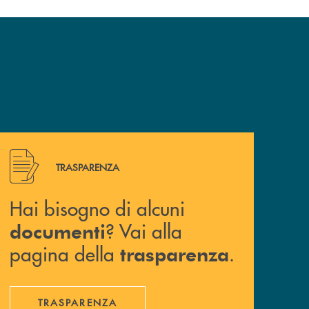
Hai bisogno di alcuni documenti ? Vai alla pagina della 
TRASPARENZA
Hai bisogno di alcuni
? Vai alla
documenti
pagina della
.
trasparenza
TRASPARENZA