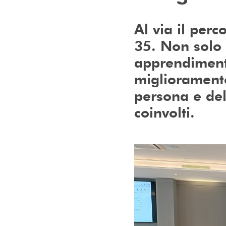
Al via il per
35. Non solo 
apprendiment
miglioramento
persona e del
coinvolti.