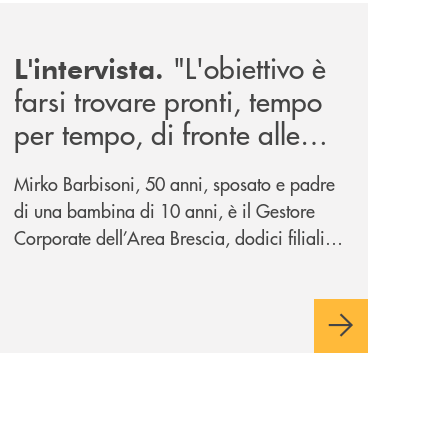
diversita-e-dell-inclusione/
news/intervista-barbisoni/
"L'obiettivo è
L'intervista.
farsi trovare pronti, tempo
per tempo, di fronte alle
mutevoli esigenze di un
Mirko Barbisoni, 50 anni, sposato e padre
mercato in evoluzione".
di una bambina di 10 anni, è il Gestore
Corporate dell’Area Brescia, dodici filiali
di cui otto al servizio della città di Brescia
e quattro – Flero, Gussago, Padergnone e
Roncadelle - del suo immediato hinterland.