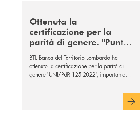
/news/ottenuta-la-certificazione-di-genere-punto-d
Ottenuta la
certificazione per la
parità di genere. "Punto
di partenza di un
BTL Banca del Territorio Lombardo ha
percorso di crescita sulle
ottenuto la certificazione per la parità di
tematiche della diversità
genere 'UNI/PdR 125:2022', importante
e dell’inclusione"
riconoscimento nazionale che conferma
l’impegno per le tematiche ed i valori legati
alla diversità e all’inclusione.