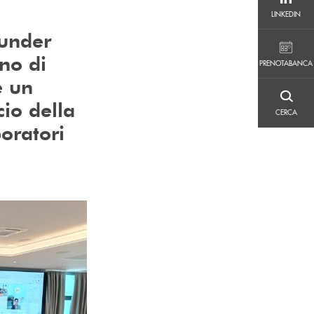
LINKEDIN
LINKEDIN
 under
PRENOTABANCA
no di
PRENOTABANCA
e un
CERCA
cio della
CERCA
boratori