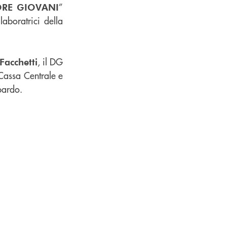
”
ORE GIOVANI
aboratrici della
, il DG
Facchetti
 Cassa Centrale e
mbardo.