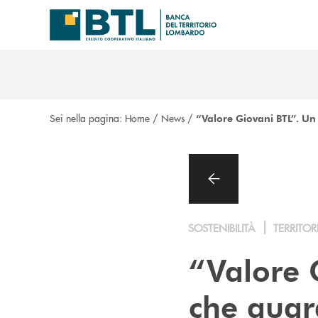
Salta al contenuto principale
Sei nella pagina:
Home
/
News
/
“Valore Giovani BTL”. Un
SOSTENIBILITÀ
TERRITOR
“Valore 
che guar