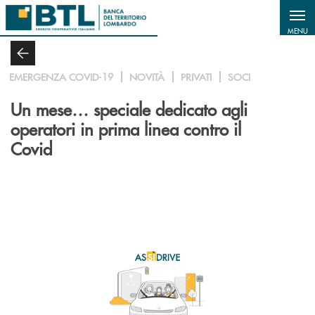
Salta al contenuto principale
MENU
EMERGENZA COVID-19
NOVITÀ
PRIVATI
SOCI
Un mese… speciale dedicato agli
operatori in prima linea contro il
Covid