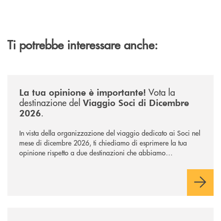
Ti potrebbe interessare anche:
/news/sondaggio-destinazione-iniziativa-soci-2026/
Vota la
La tua opinione è importante!
destinazione del
Viaggio Soci di Dicembre
.
2026
In vista della organizzazione del viaggio dedicato ai Soci nel
mese di dicembre 2026, ti chiediamo di esprimere la tua
opinione rispetto a due destinazioni che abbiamo
selezionato. Per votare la destinazione preferita,
utilizza la
form qui sotto.
/news/in-viaggio-con-btl-il-mare-della-sicilia-accoglie-i-soci-btl/