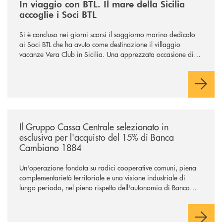
In viaggio con BTL. Il mare della Sicilia
accoglie i Soci BTL
Si è concluso nei giorni scorsi il soggiorno marino dedicato
ai Soci BTL che ha avuto come destinazione il villaggio
vacanze Vera Club in Sicilia. Una apprezzata occasione di
socialità.
/news/il-gruppo-cassa-centrale-selezionato-in-esclusiva-per-lacquisto
Il Gruppo Cassa Centrale selezionato in
esclusiva per l'acquisto del 15% di Banca
Cambiano 1884
Un'operazione fondata su radici cooperative comuni, piena
complementarietà territoriale e una visione industriale di
lungo periodo, nel pieno rispetto dell'autonomia di Banca
Cambiano. Nei prossimi giorni verrà avviato il periodo di
negoziazione esclusiva per la finalizzazione dell’operazione.