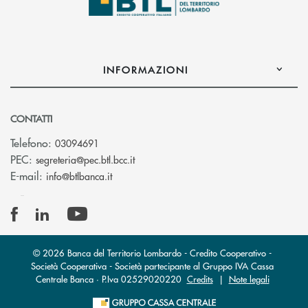
INFORMAZIONI
CONTATTI
Telefono:
03094691
(si apre l’app di posta elettronica)
PEC:
segreteria@pec.btl.bcc.it
(si apre l’app di posta elettronica)
E-mail:
info@btlbanca.it
© 2026 Banca del Territorio Lombardo - Credito Cooperativo -
Società Cooperativa - Società partecipante al Gruppo IVA Cassa
Centrale Banca · P.Iva 02529020220
Credits
|
Note legali