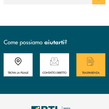
Come possiamo
?
aiutarti
Accedi all' elenco completo delle filiali .
Hai bisogno di assistenza immediata? Contatta
Hai bisogno di alcuni
TROVA LA FILIALE
CONTATTO DIRETTO
TRASPARENZA