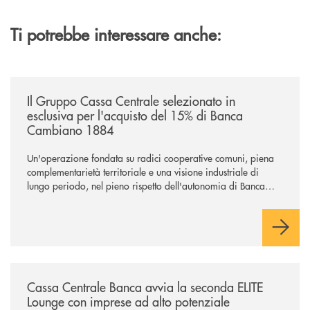
Ti potrebbe interessare anche:
/news/il-gruppo-cassa-centrale-selezionato-in-esclusiva-per-lacquisto
Il Gruppo Cassa Centrale selezionato in
esclusiva per l'acquisto del 15% di Banca
Cambiano 1884
Un'operazione fondata su radici cooperative comuni, piena
complementarietà territoriale e una visione industriale di
lungo periodo, nel pieno rispetto dell'autonomia di Banca
Cambiano. Nei prossimi giorni verrà avviato il periodo di
negoziazione esclusiva per la finalizzazione dell’operazione.
/news/cassa-centrale-banca-avvia-la-seconda-elite-lounge-con-imprese-
Cassa Centrale Banca avvia la seconda ELITE
Lounge con imprese ad alto potenziale