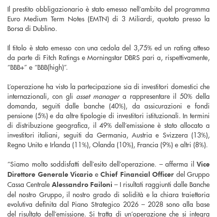
Il prestito obbligazionario è stato emesso nell’ambito del programma
Euro Medium Term Notes (EMTN) di 3 Miliardi, quotato presso la
Borsa di Dublino.
Il titolo è stato emesso con una cedola del 3,75% ed un rating atteso
da parte di Fitch Ratings e Morningstar DBRS pari a, rispettivamente,
“BBB+” e “BBB(high)”.
L’operazione ha visto la partecipazione sia di investitori domestici che
internazionali, con gli
asset manager
a rappresentare il 50% della
domanda, seguiti dalle banche (40%), da assicurazioni e fondi
pensione (5%) e da altre tipologie di investitori istituzionali. In termini
di distribuzione geografica, il 49% dell’emissione è stato allocato a
investitori italiani, seguiti da Germania, Austria e Svizzera (13%),
Regno Unito e Irlanda (11%), Olanda (10%), Francia (9%) e altri (8%).
“Siamo molto soddisfatti dell’esito dell’operazione. – afferma il
Vice
e
del Gruppo
Direttore Generale Vicario
Chief Financial Officer
Cassa Centrale
– I risultati raggiunti dalle Banche
Alessandro Failoni
del nostro Gruppo, il nostro grado di solidità e la chiara traiettoria
evolutiva definita dal Piano Strategico 2026 – 2028 sono alla base
del risultato dell’emissione. Si tratta di un’operazione che si integra