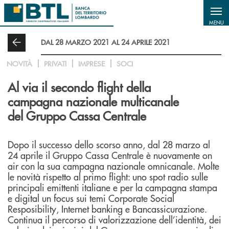
Salta al contenuto principale
MENU
DAL 28 MARZO 2021 AL 24 APRILE 2021
NOVITÀ
PRIVATI
IMPRESE
SOCI
Al via il secondo flight della
campagna nazionale multicanale
del Gruppo Cassa Centrale
Dopo il successo dello scorso anno, dal 28 marzo al
24 aprile il Gruppo Cassa Centrale è nuovamente on
air con la sua campagna nazionale omnicanale. Molte
le novità rispetto al primo flight: uno spot radio sulle
principali emittenti italiane e per la campagna stampa
e digital un focus sui temi Corporate Social
Resposibility, Internet banking e Bancassicurazione.
Continua il percorso di valorizzazione dell’identità, dei