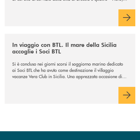
Gussago, Padergnone e Roncadelle - del suo immediato
hinterland.
/news/in-viaggio-con-btl-il-mare-della-sicilia-accoglie-i-soci-btl/
In viaggio con BTL. Il mare della Sicilia
accoglie i Soci BTL
Si è concluso nei giorni scorsi il soggiorno marino dedicato
ai Soci BTL che ha avuto come destinazione il villaggio
vacanze Vera Club in Sicilia. Una apprezzata occasione di
socialità.