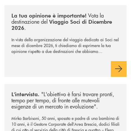
/news/sondaggio-destinazione-iniziativa-soci-2026/
Vota la
La tua opinione è importante!
destinazione del
Viaggio Soci di Dicembre
.
2026
In vista della organizzazione del viaggio dedicato ai Soci nel
mese di dicembre 2026, ti chiediamo di esprimere la tua
opinione rispetto a due destinazioni che abbiamo
selezionato. Per votare la destinazione preferita,
utilizza la
form qui sotto.
/news/intervista-barbisoni/
"L'obiettivo è farsi trovare pronti,
L'intervista.
tempo per tempo, di fronte alle mutevoli
esigenze di un mercato in evoluzione".
Mirko Barbisoni, 50 anni, sposato e padre di una bambina di
10 anni, è il Gestore Corporate dell’Area Brescia, dodici filiali
di cui otto al servizio della città di Brescia e quattro – Flero,