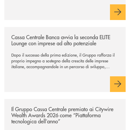
Cambiano. Nei prossimi giorni verrà avviato il periodo di
negoziazione esclusiva per la finalizzazione dell’operazione.
/news/cassa-centrale-banca-avvia-la-seconda-elite-lounge-con-imprese-
Cassa Centrale Banca avvia la seconda ELITE
Lounge con imprese ad alto potenziale
Dopo il successo della prima edizione, il Gruppo rafforza il
proprio impegno a sostegno della crescita delle imprese
italiane, accompagnandole in un percorso di sviluppo,
innovazione e accesso ai mercati dei capitali.
/news/il-gruppo-cassa-centrale-premiato-ai-citywire-wealth-awards-20
Il Gruppo Cassa Centrale premiato ai Citywire
Wealth Awards 2026 come “Piattaforma
tecnologica dell’anno”