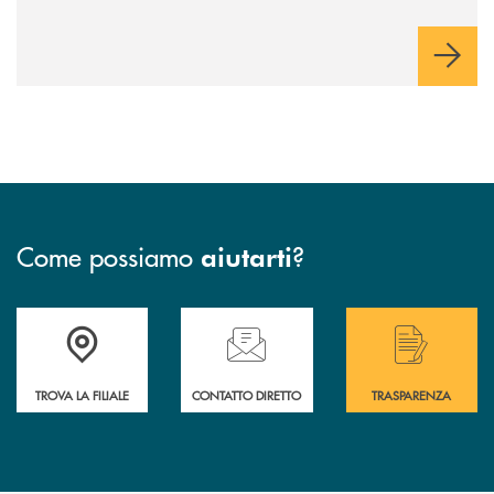
Come possiamo
?
aiutarti
Accedi all' elenco completo delle filiali .
Hai bisogno di assistenza immediata? Contatta
Hai bisogno di alcuni
TROVA LA FILIALE
CONTATTO DIRETTO
TRASPARENZA