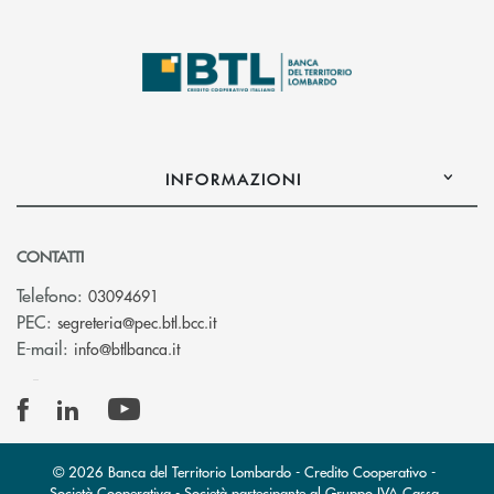
INFORMAZIONI
CONTATTI
Telefono:
03094691
(si apre l’app di posta elettronica)
PEC:
segreteria@pec.btl.bcc.it
(si apre l’app di posta elettronica)
E-mail:
info@btlbanca.it
© 2026 Banca del Territorio Lombardo - Credito Cooperativo -
Società Cooperativa - Società partecipante al Gruppo IVA Cassa