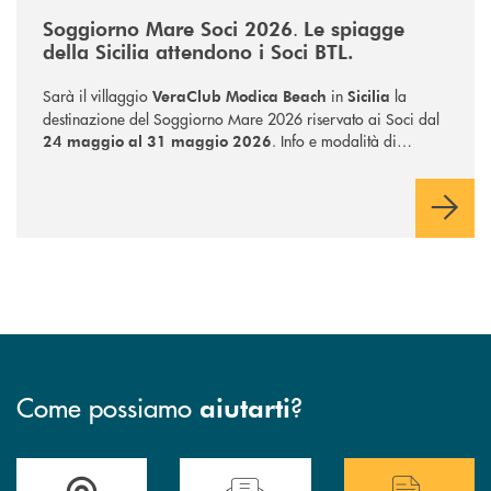
.
Soggiorno Mare Soci 2026
Le spiagge
della Sicilia attendono i Soci BTL.
Sarà il villaggio
in
la
VeraClub Modica Beach
Sicilia
destinazione del Soggiorno Mare 2026 riservato ai Soci dal
. Info e modalità di
24 maggio al 31 maggio 2026
iscrizione presso tutte le filiali BTL.
Come possiamo
?
aiutarti
Accedi all' elenco completo delle filiali .
Hai bisogno di assistenza immediata? Contatta
Hai bisogno di alcuni