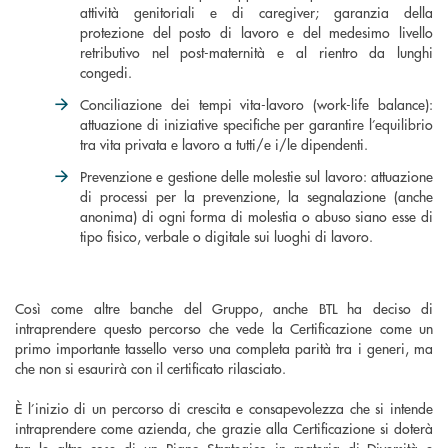
attività genitoriali e di caregiver; garanzia della
protezione del posto di lavoro e del medesimo livello
retributivo nel post-maternità e al rientro da lunghi
congedi.
Conciliazione dei tempi vita-lavoro (work-life balance):
attuazione di iniziative specifiche per garantire l’equilibrio
tra vita privata e lavoro a tutti/e i/le dipendenti.
Prevenzione e gestione delle molestie sul lavoro: attuazione
di processi per la prevenzione, la segnalazione (anche
anonima) di ogni forma di molestia o abuso siano esse di
tipo fisico, verbale o digitale sui luoghi di lavoro.
Così come altre banche del Gruppo, anche BTL ha deciso di
intraprendere questo percorso che vede la Certificazione come un
primo importante tassello verso una completa parità tra i generi, ma
che non si esaurirà con il certificato rilasciato.
È l’inizio di un percorso di crescita e consapevolezza che si intende
intraprendere come azienda, che grazie alla Certificazione si doterà
tra le altre cose di un Piano Strategico in materia di Diversità e