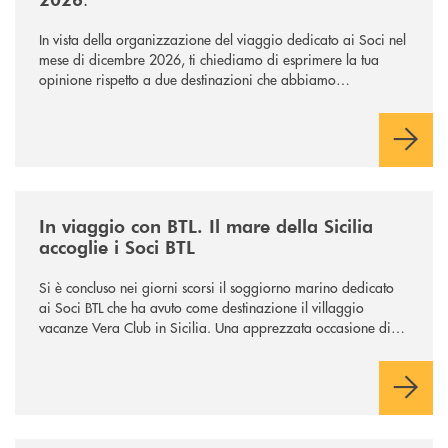
In vista della organizzazione del viaggio dedicato ai Soci nel
mese di dicembre 2026, ti chiediamo di esprimere la tua
opinione rispetto a due destinazioni che abbiamo
selezionato. Per votare la destinazione preferita,
utilizza la
form qui sotto.
/news/in-viaggio-con-btl-il-mare-della-sicilia-accoglie-i-soci-btl/
In viaggio con BTL. Il mare della Sicilia
accoglie i Soci BTL
Si è concluso nei giorni scorsi il soggiorno marino dedicato
ai Soci BTL che ha avuto come destinazione il villaggio
vacanze Vera Club in Sicilia. Una apprezzata occasione di
socialità.
/news/soggiorno-mare-socio-2026/