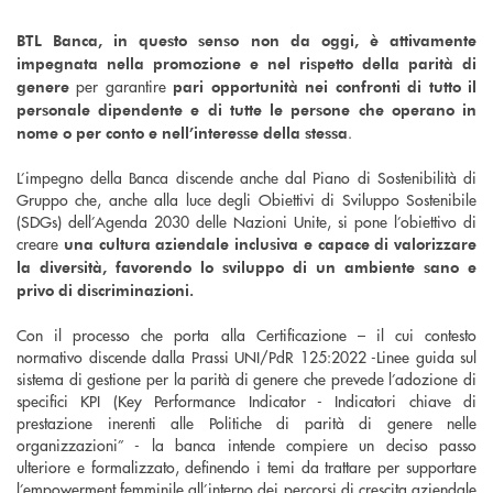
BTL Banca, in questo senso non da oggi, è attivamente
impegnata nella promozione e nel rispetto della parità di
per garantire
genere
pari opportunità nei confronti di tutto il
personale dipendente e di tutte le persone che operano in
.
nome o per conto e nell’interesse della stessa
L’impegno della Banca discende anche dal Piano di Sostenibilità di
Gruppo che, anche alla luce degli Obiettivi di Sviluppo Sostenibile
(SDGs) dell’Agenda 2030 delle Nazioni Unite, si pone l’obiettivo di
creare
una cultura aziendale inclusiva e capace di valorizzare
la diversità, favorendo lo sviluppo di un ambiente sano e
privo di discriminazioni.
Con il processo che porta alla Certificazione – il cui contesto
normativo discende dalla Prassi UNI/PdR 125:2022 -Linee guida sul
sistema di gestione per la parità di genere che prevede l’adozione di
specifici KPI (Key Performance Indicator - Indicatori chiave di
prestazione inerenti alle Politiche di parità di genere nelle
organizzazioni” - la banca intende compiere un deciso passo
ulteriore e formalizzato, definendo i temi da trattare per supportare
l’empowerment femminile all’interno dei percorsi di crescita aziendale