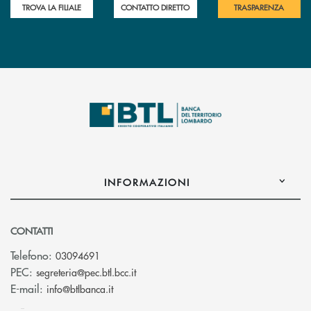
TROVA LA FILIALE
CONTATTO DIRETTO
TRASPARENZA
INFORMAZIONI
CONTATTI
Telefono:
03094691
(si apre l’app di posta elettronica)
PEC:
segreteria@pec.btl.bcc.it
(si apre l’app di posta elettronica)
E-mail:
info@btlbanca.it