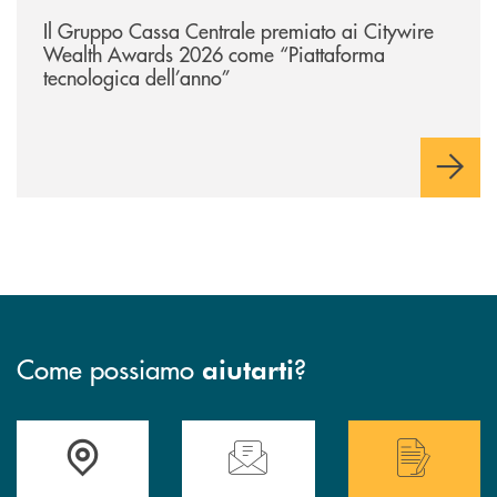
/news/il-gruppo-cassa-centrale-premiato-ai-citywire-wealth-awards-20
Il Gruppo Cassa Centrale premiato ai Citywire
Wealth Awards 2026 come “Piattaforma
tecnologica dell’anno”
Come possiamo
?
aiutarti
Accedi all' elenco completo delle filiali .
Hai bisogno di assistenza immediata? Contatta
Hai bisogno di alcuni