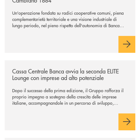
Cambiano 1884
Un'operazione fondata su radici cooperative comuni, piena
complementarietà territoriale e una visione industriale di
lungo periodo, nel pieno rispetto dell'autonomia di Banca
Cambiano. Nei prossimi giorni verrà avviato il periodo di
negoziazione esclusiva per la finalizzazione dell’operazione.
/news/cassa-centrale-banca-avvia-la-seconda-elite-lounge-con-imprese-
Cassa Centrale Banca avvia la seconda ELITE
Lounge con imprese ad alto potenziale
Dopo il successo della prima edizione, il Gruppo rafforza il
proprio impegno a sostegno della crescita delle imprese
italiane, accompagnandole in un percorso di sviluppo,
innovazione e accesso ai mercati dei capitali.