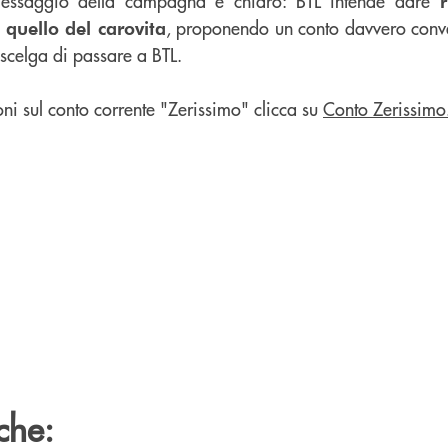
messaggio della campagna è chiaro: BTL intende dare
, proponendo un conto davvero conv
quello del carovita
e scelga di passare a BTL.
ni sul conto corrente "Zerissimo" clicca su
Conto Zerissimo
che: