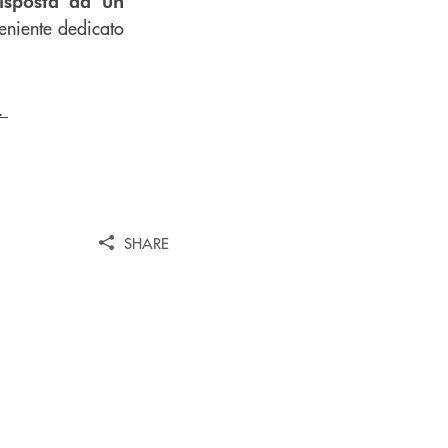
risposta ad un
eniente dedicato
.
SHARE