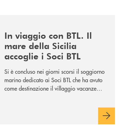
news/in-viaggio-con-btl-il-mare-della-sicilia-accoglie-i-soc
In viaggio con BTL. Il
mare della Sicilia
accoglie i Soci BTL
Si è concluso nei giorni scorsi il soggiorno
marino dedicato ai Soci BTL che ha avuto
come destinazione il villaggio vacanze
Vera Club in Sicilia. Una apprezzata
occasione di socialità.