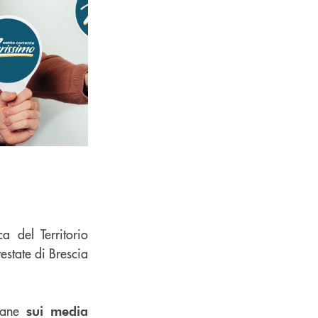
 del Territorio
testate di Brescia
imane
sui media