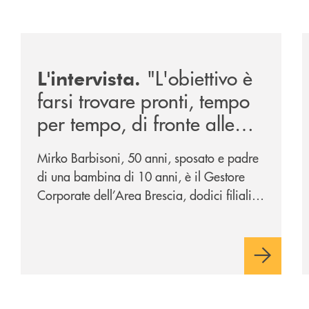
026/
/news/intervista-barbisoni/
/
"L'obiettivo è
L'intervista.
farsi trovare pronti, tempo
per tempo, di fronte alle
mutevoli esigenze di un
Mirko Barbisoni, 50 anni, sposato e padre
mercato in evoluzione".
di una bambina di 10 anni, è il Gestore
Corporate dell’Area Brescia, dodici filiali
di cui otto al servizio della città di Brescia
e quattro – Flero, Gussago, Padergnone e
Roncadelle - del suo immediato hinterland.