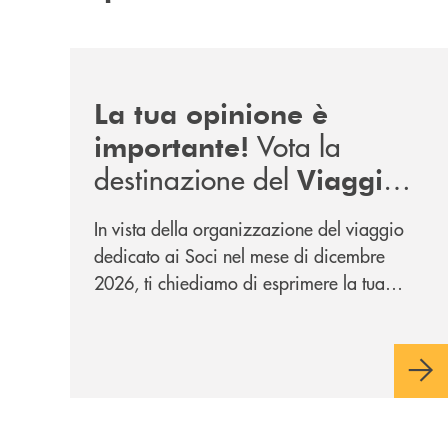
/news/sondaggio-destinazione-iniziativa-soci-2
La tua opinione è
Vota la
importante!
destinazione del
Viaggio
.
Soci di Dicembre 2026
In vista della organizzazione del viaggio
dedicato ai Soci nel mese di dicembre
2026, ti chiediamo di esprimere la tua
opinione rispetto a due destinazioni che
abbiamo selezionato. Per votare la
destinazione preferita,
utilizza la form
qui sotto.