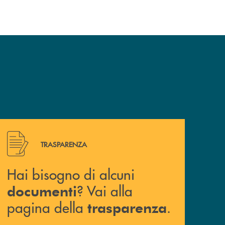
Hai bisogno di alcuni documenti ? Vai alla pagina della 
TRASPARENZA
Hai bisogno di alcuni
? Vai alla
documenti
pagina della
.
trasparenza