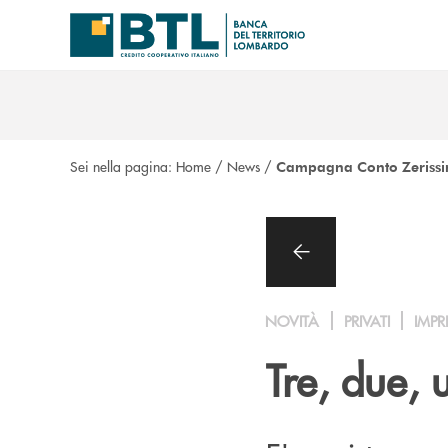
Salta al contenuto principale
Sei nella pagina:
Home
/
News
/
Campagna Conto Zeriss
NOVITÀ
PRIVATI
IMPR
Tre, due, 