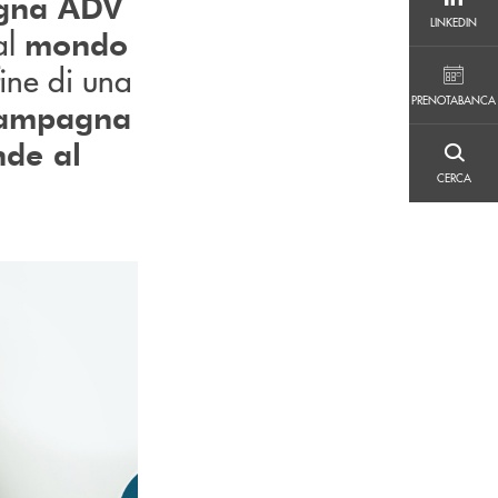
gna ADV
LINKEDIN
LINKEDIN
al
mondo
fine di una
PRENOTABANCA
PRENOTABANCA
 campagna
nde al
CERCA
CERCA