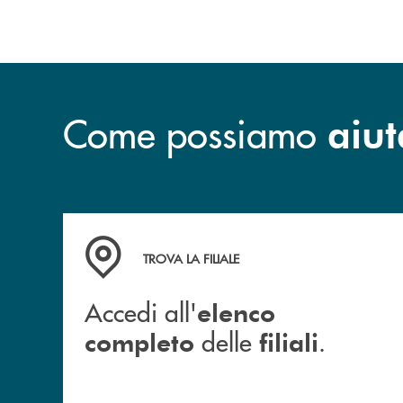
Come possiamo
aiut
Accedi all' elenco completo delle filiali .
TROVA LA FILIALE
Accedi all'
elenco
delle
.
completo
filiali