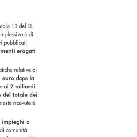
icolo 13 del DL
omplessivo è di
i pubblicati
amenti erogati
atiche relative ai
dopo la
a euro
re ai
2 miliardi
 del totale dei
ieste ricevute è
 impieghi a
 di comunità