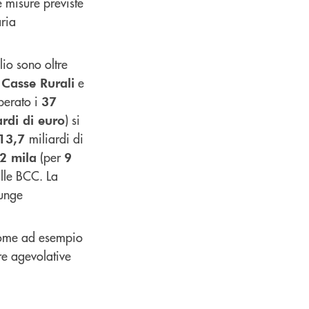
e misure previste
ria
lio sono oltre
,
e
Casse Rurali
perato i
37
) si
ardi di euro
miliardi di
13,7
(per
2 mila
9
lle BCC. La
unge
 come ad esempio
e agevolative