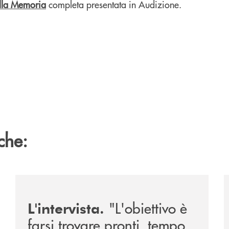
ella Memoria
completa presentata in Audizione.
che:
026/
/news/intervista-barbisoni/
/
"L'obiettivo è
L'intervista.
farsi trovare pronti, tempo