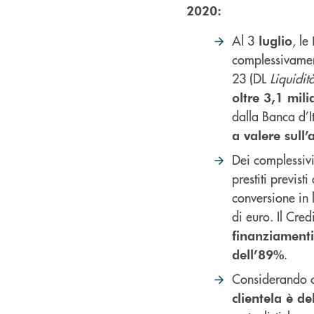
2020:
Al 3
, le
luglio
complessivamen
23 (DL
Liquidit
oltre 3,1 mili
dalla Banca d’It
a valere sull’
Dei complessiv
prestiti previsti
conversione in 
di euro. Il Cre
finanziamenti
.
dell’89%
Considerando 
clientela è de