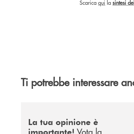
Scarica
qui
la
sintesi d
Ti potrebbe interessare an
/news/sondaggio-destinazione-iniziativa-soci-2
La tua opinione è
Vota la
importante!