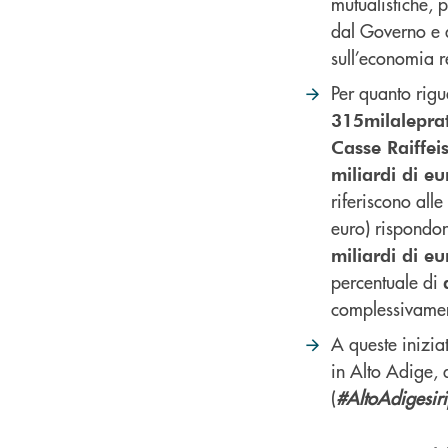
mutualistiche, p
dal Governo e d
sull’economia r
Per quanto rig
315mila
le
pra
Casse Raiffei
miliardi di eu
riferiscono alle
euro) rispondono
miliardi di eu
percentuale di
complessivamen
A queste inizia
in Alto Adige,
(
#AltoAdigesiri