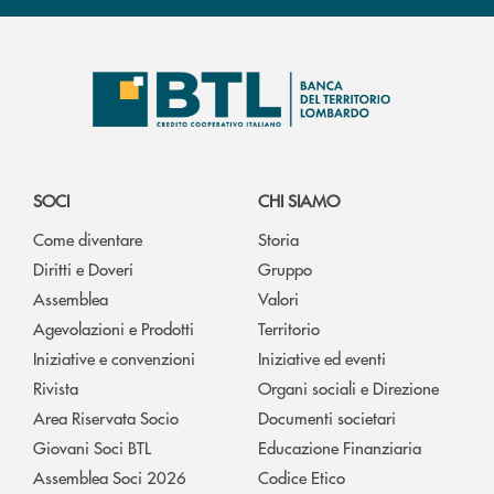
SOCI
CHI SIAMO
Come diventare
Storia
Diritti e Doveri
Gruppo
Assemblea
Valori
Agevolazioni e Prodotti
Territorio
Iniziative e convenzioni
Iniziative ed eventi
Rivista
Organi sociali e Direzione
Area Riservata Socio
Documenti societari
Giovani Soci BTL
Educazione Finanziaria
Assemblea Soci 2026
Codice Etico