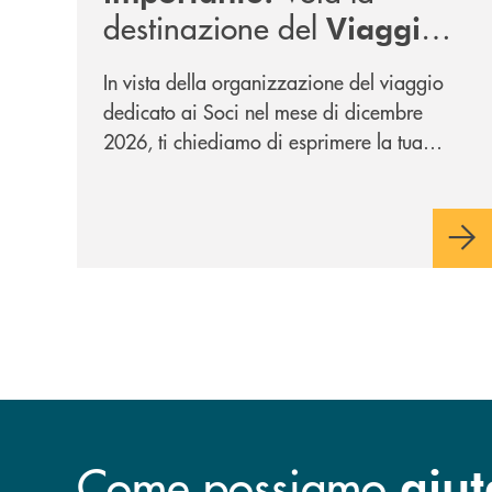
destinazione del
Viaggio
.
Soci di Dicembre 2026
In vista della organizzazione del viaggio
dedicato ai Soci nel mese di dicembre
2026, ti chiediamo di esprimere la tua
opinione rispetto a due destinazioni che
abbiamo selezionato. Per votare la
destinazione preferita,
utilizza la form
qui sotto.
Come possiamo
aiut