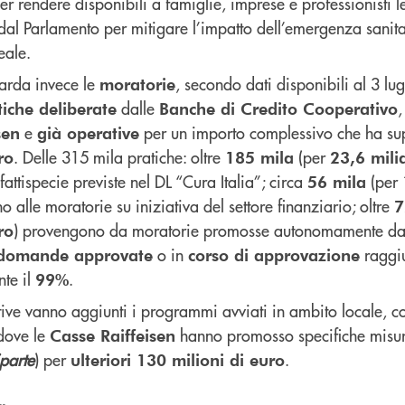
er rendere disponibili a famiglie, imprese e professionisti l
al Parlamento per mitigare l’impatto dell’emergenza sanita
eale.
uarda invece le
, secondo dati disponibili al 3 lug
moratorie
dalle
tiche deliberate
Banche di Credito Cooperativo
e
per un importo complessivo che ha su
sen
già operative
. Delle 315 mila pratiche: oltre
(per
ro
185 mila
23,6 mili
 fattispecie previste nel DL “Cura Italia”; circa
(per
56 mila
 alle moratorie su iniziativa del settore finanziario; oltre
7
) provengono da moratorie promosse autonomamente da
ro
o in
raggi
domande approvate
corso di approvazione
te il
.
99%
tive vanno aggiunti i programmi avviati in ambito locale,
 dove le
hanno promosso specifiche misur
Casse Raiffeisen
parte
) per
.
ulteriori 130 milioni di euro