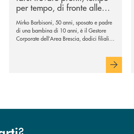
per tempo, di fronte alle
mutevoli esigenze di un
Mirko Barbisoni, 50 anni, sposato e padre
mercato in evoluzione".
di una bambina di 10 anni, è il Gestore
Corporate dell’Area Brescia, dodici filiali
di cui otto al servizio della città di Brescia
e quattro – Flero, Gussago, Padergnone e
Roncadelle - del suo immediato hinterland.
?
arti