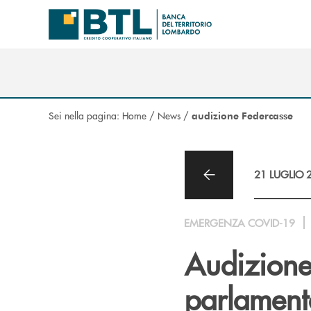
Salta al contenuto principale
Sei nella pagina:
Home
/
News
/
audizione Federcasse
21 LUGLIO 
EMERGENZA COVID-19
Audizione
parlamenta