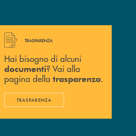
Hai bisogno di alcuni documenti ? Vai alla pagina della 
TRASPARENZA
Hai bisogno di alcuni
? Vai alla
documenti
pagina della
.
trasparenza
TRASPARENZA