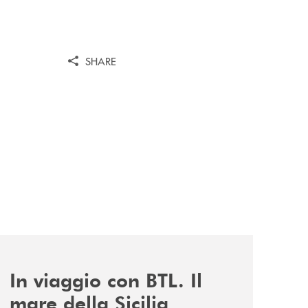
SHARE
news/in-viaggio-con-btl-il-mare-della-sicilia-accoglie-i-soc
In viaggio con BTL. Il
mare della Sicilia