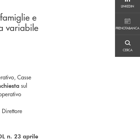
LINKEDIN
LINKEDIN
 famiglie e
PRENOTABANCA
a variabile
PRENOTABANCA
CERCA
CERCA
rativo, Casse
sul
chiesta
ooperativo
 Direttore
DL n. 23 aprile