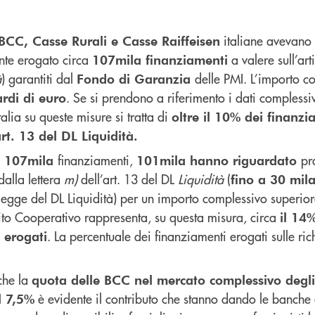
italiane avevano
BCC, Casse Rurali e Casse Raiffeisen
te erogato circa
a valere sull’art
107mila finanziamenti
à
) garantiti dal
delle PMI. L’importo c
Fondo di Garanzia
. Se si prendono a riferimento i dati complessiv
ardi di euro
alia su queste misure si tratta di
oltre il 10% dei finanzi
art. 13 del DL Liquidità.
i
finanziamenti,
pr
107mila
101mila hanno riguardato
 dalla lettera
m)
dell’art. 13 del DL
Liquidità
(
fino a 30 mil
legge del DL Liquidità) per un importo complessivo superio
dito Cooperativo rappresenta, su questa misura, circa
il 14%
. La percentuale dei finanziamenti erogati sulle rich
 erogati
che la
quota delle BCC nel mercato complessivo degli
è evidente il contributo che stanno dando le banche
l 7,5%