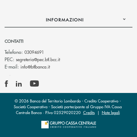
INFORMAZIONI
CONTATTI
Telefono:
03094691
(si apre l’app di posta elettronica)
PEC:
segreteria@pec.btl.bcc.it
(si apre l’app di posta elettronica)
E-mail:
info@btlbanca.it
© 2026 Banca del Territorio Lombardo - Credito Cooperativo -
Società Cooperativa - Società partecipante al Gruppo IVA Cassa
Centrale Banca · P.Iva 02529020220
Credits
|
Note legali