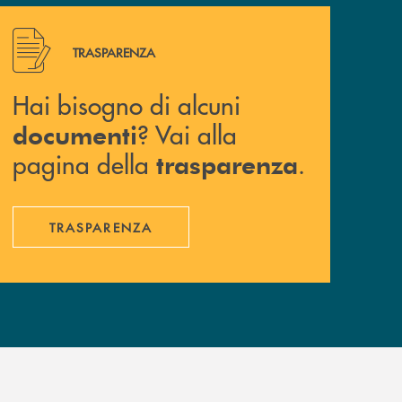
Hai bisogno di alcuni documenti ? Vai alla pagina della 
TRASPARENZA
Hai bisogno di alcuni
? Vai alla
documenti
pagina della
.
trasparenza
TRASPARENZA