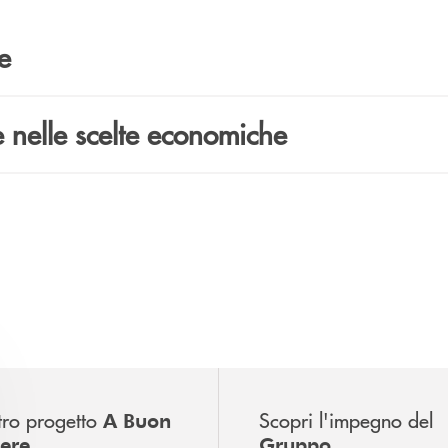
e
e nelle scelte economiche
stro progetto
Scopri l'impegno del
A Buon
ere
Gruppo