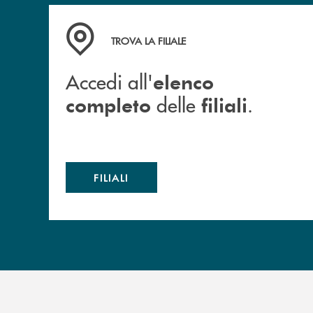
Accedi all' elenco completo delle filiali .
TROVA LA FILIALE
Accedi all'
elenco
delle
.
completo
filiali
FILIALI