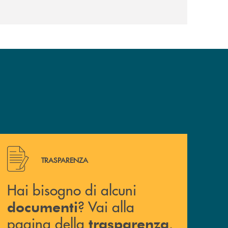
Hai bisogno di alcuni documenti ? Vai alla pagina della 
TRASPARENZA
Hai bisogno di alcuni
? Vai alla
documenti
pagina della
.
trasparenza