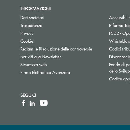
INFORMAZIONI
Dati societari
Accessibili
Trasparenza
Riforma Ta
Privacy
PSD2 - Ope
Cookie
Whisteblo
Reclami e Risoluzione delle controversie
Codici trib
Apre una nuova finestra
Iscriviti alla Newsletter
Disconosci
Sicurezza web
Fondo di ga
dello Svil
Firma Elettronica Avanzata
Codice appa
SEGUICI