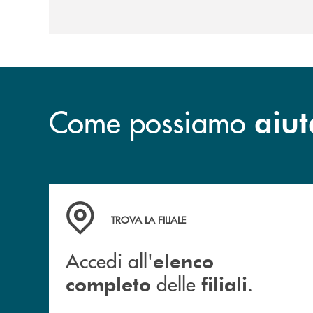
Come possiamo
aiut
Accedi all' elenco completo delle filiali .
TROVA LA FILIALE
Accedi all'
elenco
delle
.
completo
filiali