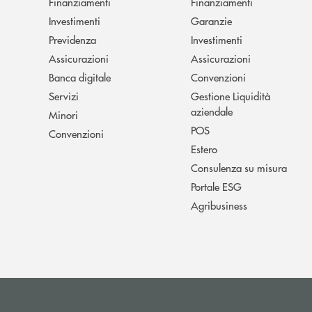
Finanziamenti
Finanziamenti
Investimenti
Garanzie
Previdenza
Investimenti
Assicurazioni
Assicurazioni
Banca digitale
Convenzioni
Servizi
Gestione Liquidità
aziendale
Minori
POS
Convenzioni
Estero
Consulenza su misura
Portale ESG
Agribusiness