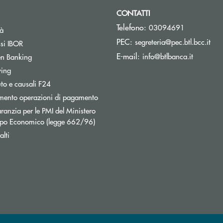
CONTATTI
Telefono:
03094691
tà
(si 
PEC:
segreteria@pec.btl.bcc.it
ssi IBOR
(si apre 
E-mail:
info@btlbanca.it
n Banking
wing
uto e causali F24
mento operazioni di pagamento
ranzia per le PMI del Ministero
uppo Economico (legge 662/96)
lti