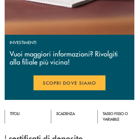
INVESTIMENTI
Vuoi maggiori informazioni? Rivolgiti
alla filiale più vicina!
SCOPRI DOVE SIAMO
TITOLI
SCADENZA
TASSO FISSO O
VARIABILE
I
certificati di deposito