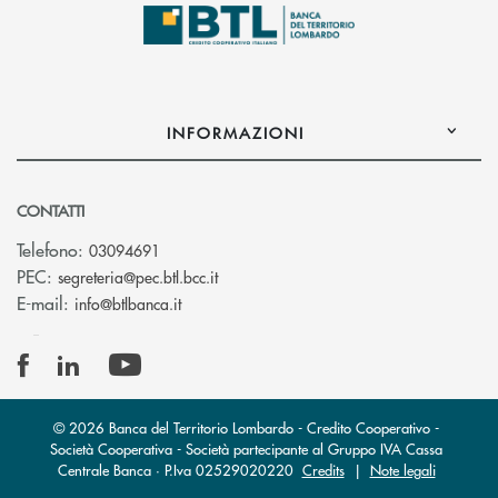
INFORMAZIONI
CONTATTI
Telefono:
03094691
(si apre l’app di posta elettronica)
PEC:
segreteria@pec.btl.bcc.it
(si apre l’app di posta elettronica)
E-mail:
info@btlbanca.it
© 2026 Banca del Territorio Lombardo - Credito Cooperativo -
Società Cooperativa - Società partecipante al Gruppo IVA Cassa
Centrale Banca · P.Iva 02529020220
Credits
|
Note legali