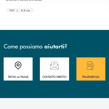
PDF | 8,8 mb
Come possiamo
?
aiutarti
Accedi all' elenco completo delle filiali .
Hai bisogno di assistenza immediata? Contatta
Hai bisogno di alcuni
TROVA LA FILIALE
CONTATTO DIRETTO
TRASPARENZA