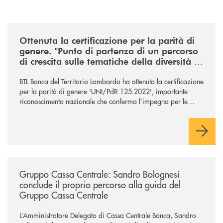
/news/ottenuta-la-certificazione-di-genere-punto-di-partenza-di-un-percor
Ottenuta la certificazione per la parità di
genere. "Punto di partenza di un percorso
di crescita sulle tematiche della diversità e
dell’inclusione"
BTL Banca del Territorio Lombardo ha ottenuto la certificazione
per la parità di genere 'UNI/PdR 125:2022', importante
riconoscimento nazionale che conferma l’impegno per le
tematiche ed i valori legati alla diversità e all’inclusione.
/news/gruppo-cassa-centrale-sandro-bolognesi-conclude-il-proprio-perc
Gruppo Cassa Centrale: Sandro Bolognesi
conclude il proprio percorso alla guida del
Gruppo Cassa Centrale
L’Amministratore Delegato di Cassa Centrale Banca, Sandro