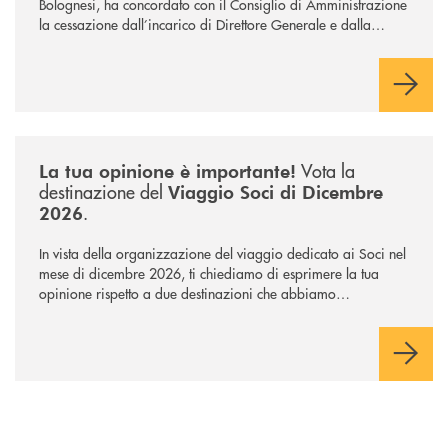
Bolognesi, ha concordato con il Consiglio di Amministrazione
la cessazione dall’incarico di Direttore Generale e dalla
carica di Amministratore Delegato.
Il Gruppo, sotto la guida dell’Amministratore Delegato, e con
il contributo determinante delle Banche di Credito
Cooperativo Socie ha raggiunto una dimensione di vertice nel
panorama bancario italiano.
/news/sondaggio-destinazione-iniziativa-soci-2026/
Vota la
La tua opinione è importante!
destinazione del
Viaggio Soci di Dicembre
.
2026
In vista della organizzazione del viaggio dedicato ai Soci nel
mese di dicembre 2026, ti chiediamo di esprimere la tua
opinione rispetto a due destinazioni che abbiamo
selezionato. Per votare la destinazione preferita,
utilizza la
form qui sotto.