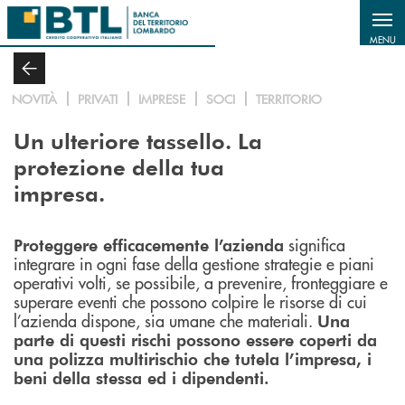
Salta al contenuto principale
MENU
NOVITÀ
PRIVATI
IMPRESE
SOCI
TERRITORIO
Un ulteriore tassello. La
protezione della tua
impresa.
significa
Proteggere efficacemente l’azienda
integrare in ogni fase della gestione strategie e piani
operativi volti, se possibile, a prevenire, fronteggiare e
superare eventi che possono colpire le risorse di cui
l’azienda dispone, sia umane che materiali.
Una
parte di questi rischi possono essere coperti da
una polizza multirischio che tutela l’impresa, i
beni della stessa ed i dipendenti.