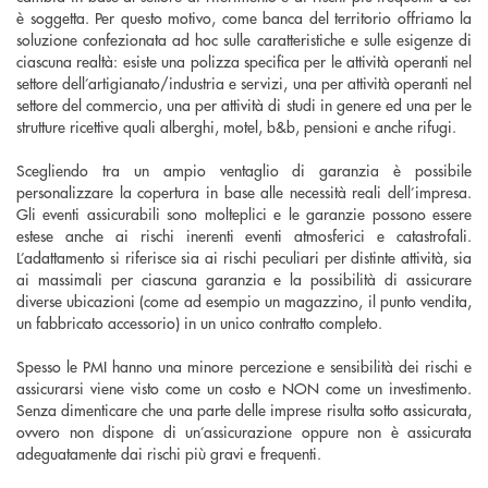
è soggetta. Per questo motivo, come banca del territorio offriamo la
soluzione confezionata ad hoc sulle caratteristiche e sulle esigenze di
ciascuna realtà: esiste una polizza specifica per le attività operanti nel
settore dell’artigianato/industria e servizi, una per attività operanti nel
settore del commercio, una per attività di studi in genere ed una per le
strutture ricettive quali alberghi, motel, b&b, pensioni e anche rifugi.
Scegliendo tra un ampio ventaglio di garanzia è possibile
personalizzare la copertura in base alle necessità reali dell’impresa.
Gli eventi assicurabili sono molteplici e le garanzie possono essere
estese anche ai rischi inerenti eventi atmosferici e catastrofali.
L’adattamento si riferisce sia ai rischi peculiari per distinte attività, sia
ai massimali per ciascuna garanzia e la possibilità di assicurare
diverse ubicazioni (come ad esempio un magazzino, il punto vendita,
un fabbricato accessorio) in un unico contratto completo.
Spesso le PMI hanno una minore percezione e sensibilità dei rischi e
assicurarsi viene visto come un costo e NON come un investimento.
Senza dimenticare che una parte delle imprese risulta sotto assicurata,
ovvero non dispone di un’assicurazione oppure non è assicurata
adeguatamente dai rischi più gravi e frequenti.