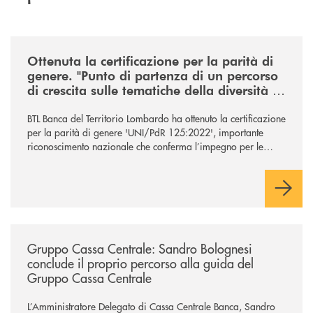
/news/ottenuta-la-certificazione-di-genere-punto-di-partenza-di-un-percor
Ottenuta la certificazione per la parità di
genere. "Punto di partenza di un percorso
di crescita sulle tematiche della diversità e
dell’inclusione"
BTL Banca del Territorio Lombardo ha ottenuto la certificazione
per la parità di genere 'UNI/PdR 125:2022', importante
riconoscimento nazionale che conferma l’impegno per le
tematiche ed i valori legati alla diversità e all’inclusione.
/news/gruppo-cassa-centrale-sandro-bolognesi-conclude-il-proprio-perc
Gruppo Cassa Centrale: Sandro Bolognesi
conclude il proprio percorso alla guida del
Gruppo Cassa Centrale
L’Amministratore Delegato di Cassa Centrale Banca, Sandro