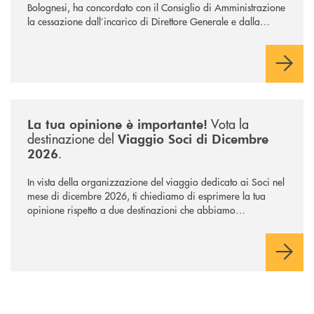
Bolognesi, ha concordato con il Consiglio di Amministrazione
la cessazione dall’incarico di Direttore Generale e dalla
carica di Amministratore Delegato.
Il Gruppo, sotto la guida dell’Amministratore Delegato, e con
il contributo determinante delle Banche di Credito
Cooperativo Socie ha raggiunto una dimensione di vertice nel
panorama bancario italiano.
/news/sondaggio-destinazione-iniziativa-soci-2026/
Vota la
La tua opinione è importante!
destinazione del
Viaggio Soci di Dicembre
.
2026
In vista della organizzazione del viaggio dedicato ai Soci nel
mese di dicembre 2026, ti chiediamo di esprimere la tua
opinione rispetto a due destinazioni che abbiamo
selezionato. Per votare la destinazione preferita,
utilizza la
form qui sotto.