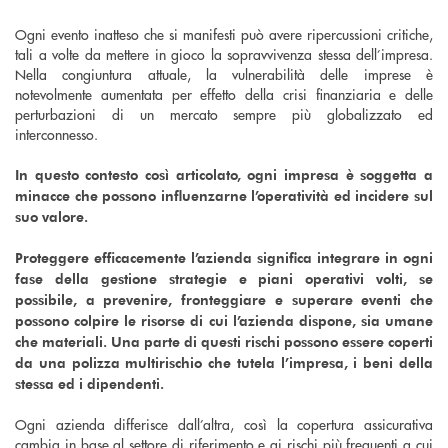
Ogni evento inatteso che si manifesti può avere ripercussioni critiche,
tali a volte da mettere in gioco la sopravvivenza stessa dell’impresa.
Nella congiuntura attuale, la vulnerabilità delle imprese è
notevolmente aumentata per effetto della crisi finanziaria e delle
perturbazioni di un mercato sempre più globalizzato ed
interconnesso.
In questo contesto così articolato, ogni impresa è soggetta a
minacce che possono influenzarne l’operatività ed incidere sul
suo valore.
Proteggere efficacemente l’azienda significa integrare in ogni
fase della gestione strategie e piani operativi volti, se
possibile, a prevenire, fronteggiare e superare eventi che
possono colpire le risorse di cui l’azienda dispone, sia umane
che materiali. Una parte di questi rischi possono essere coperti
da una polizza multirischio che tutela l’impresa, i beni della
stessa ed i dipendenti.
Ogni azienda differisce dall’altra, così la copertura assicurativa
cambia in base al settore di riferimento e ai rischi più frequenti a cui