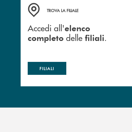
Accedi all' elenco completo delle filiali .
TROVA LA FILIALE
Accedi all'
elenco
delle
.
completo
filiali
FILIALI