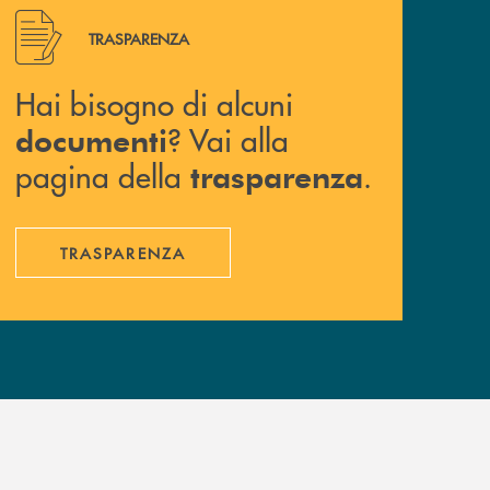
Hai bisogno di alcuni documenti ? Vai alla pagina della 
TRASPARENZA
Hai bisogno di alcuni
? Vai alla
documenti
pagina della
.
trasparenza
TRASPARENZA