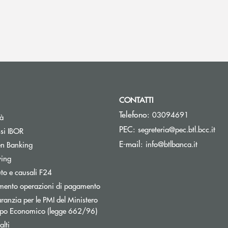
CONTATTI
Telefono:
03094691
tà
(si 
PEC:
segreteria@pec.btl.bcc.it
ssi IBOR
(si apre 
E-mail:
info@btlbanca.it
n Banking
wing
uto e causali F24
mento operazioni di pagamento
ranzia per le PMI del Ministero
uppo Economico (legge 662/96)
lti