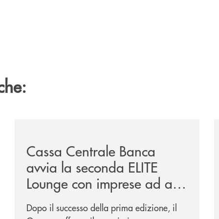
che:
sclusiva-per-lacquisto-del-15-di-banca-cambiano-1884/
/news/cassa-centrale-banca-avvia-la-seconda-elite-lo
/
Cassa Centrale Banca
avvia la seconda ELITE
Lounge con imprese ad alto
potenziale
Dopo il successo della prima edizione, il