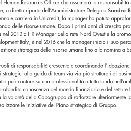
ef Human Resources Officer che assumerà la responsabilità
, a diretto riporto dell’Amministratore Delegato
Sandro B
tennale carriera in Unicredit, la manager ha potuto approfo
ndo delle risorse umane. Dopo i primi anni di crescita prof
na nel 2012 a HR Manager della rete Nord Ovest e la prom
opment Italy, è nel 2016 che la manager inizia il suo perc
gestione strategica delle risorse umane fino alla nomina a
uoli di responsabilità crescente e coordinando l’ideazione 
 strategici alla guida di team via via più strutturati di busin
atto può contare su una professionalità a tutto tondo nell’amb
rofondita conoscenza del mondo finanziario e del settore 
la volontà della Capogruppo di rafforzare ulteriormente l
ealizzare le iniziative del Piano strategico di Gruppo.