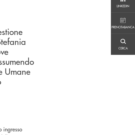
LINKEDIN
LINKEDIN
PRENOTABANCA
PRENOTABANCA
stione
Stefania
CERCA
ove
CERCA
 assumendo
rse Umane
o
o ingresso