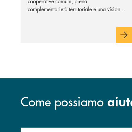
cooperative comuni, piena
complementarietà territoriale e una visione
industriale di lungo periodo, nel pieno
rispetto dell'autonomia di Banca
Cambiano. Nei prossimi giorni verrà
avviato il periodo di negoziazione
esclusiva per la finalizzazione
dell’operazione.
Come possiamo
aiut