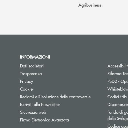
Agribusiness
INFORMAZIONI
Dati societari
Accessibili
Trasparenza
Riforma Ta
Privacy
PSD2 - Ope
Cookie
Whisteblo
Reclami e Risoluzione delle controversie
Codici trib
Apre una nuova finestra
Iscriviti alla Newsletter
Disconosci
Sicurezza web
Fondo di ga
dello Svil
Firma Elettronica Avanzata
Codice appa