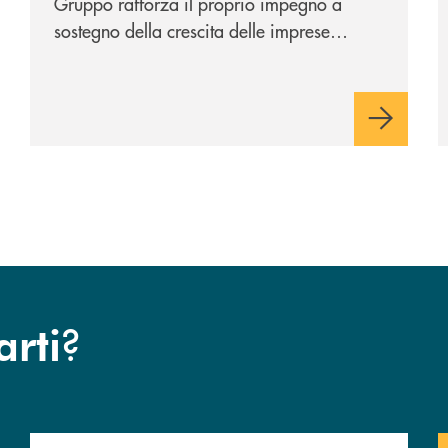
Gruppo rafforza il proprio impegno a
sostegno della crescita delle imprese
italiane, accompagnandole in un percorso
di sviluppo, innovazione e accesso ai
mercati dei capitali.
?
arti