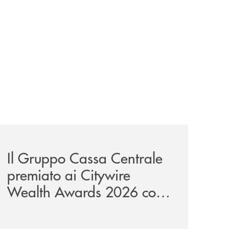
unge-con-imprese-ad-alto-potenziale/
news/il-gruppo-cassa-centrale-premiato-ai-citywire-wealt
Il Gruppo Cassa Centrale
premiato ai Citywire
Wealth Awards 2026 come
“Piattaforma tecnologica
dell’anno”