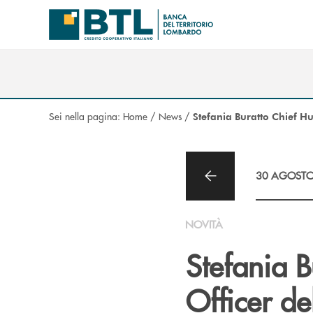
Salta al contenuto principale
Sei nella pagina:
Home
/
News
/
Stefania Buratto Chief H
30 AGOSTO
NOVITÀ
Stefania 
Officer de