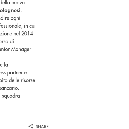
 della nuova
.
olognesi
ndire ogni
essionale, in cui
ozione nel 2014
orso di
 Senior Manager
e la
ess partner e
ito delle risorse
bancario.
a squadra
SHARE