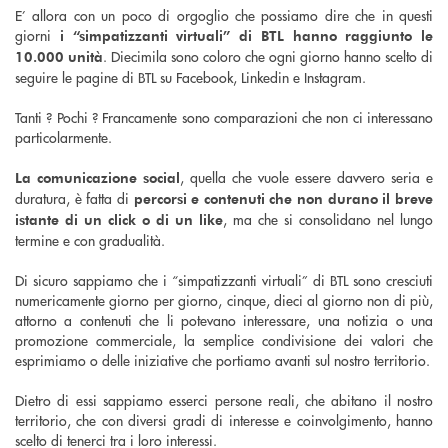
E’ allora con un poco di orgoglio che possiamo dire che in questi
giorni
i “simpatizzanti virtuali” di BTL hanno raggiunto le
. Diecimila sono coloro che ogni giorno hanno scelto di
10.000 unità
seguire le pagine di BTL su Facebook, Linkedin e Instagram.
Tanti ? Pochi ? Francamente sono comparazioni che non ci interessano
particolarmente.
, quella che vuole essere davvero seria e
La comunicazione social
duratura, è fatta di
percorsi e contenuti che non durano il breve
, ma che si consolidano nel lungo
istante di un click o di un like
termine e con gradualità.
Di sicuro sappiamo che i “simpatizzanti virtuali” di BTL sono cresciuti
numericamente giorno per giorno, cinque, dieci al giorno non di più,
attorno a contenuti che li potevano interessare, una notizia o una
promozione commerciale, la semplice condivisione dei valori che
esprimiamo o delle iniziative che portiamo avanti sul nostro territorio.
Dietro di essi sappiamo esserci persone reali, che abitano il nostro
territorio, che con diversi gradi di interesse e coinvolgimento, hanno
scelto di tenerci tra i loro interessi.