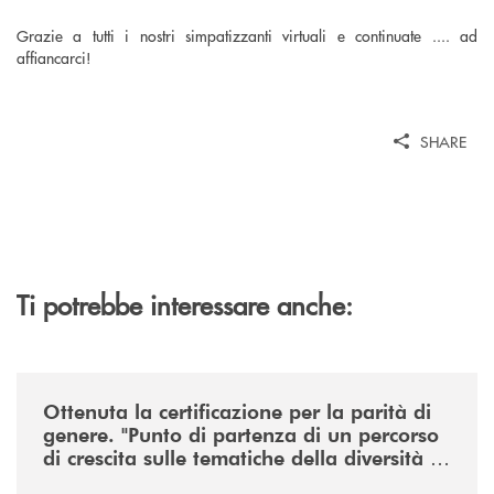
Grazie a tutti i nostri simpatizzanti virtuali e continuate .... ad
affiancarci!
SHARE
Ti potrebbe interessare anche:
/news/ottenuta-la-certificazione-di-genere-punto-di-partenza-di-un-percor
Ottenuta la certificazione per la parità di
genere. "Punto di partenza di un percorso
di crescita sulle tematiche della diversità e
dell’inclusione"