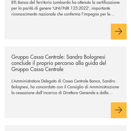
BTL Banca del Territorio Lombardo ha ottenuto la certificazione
per la parità di genere 'UNI/PdR 125:2022', importante
riconoscimento nazionale che conferma l’impegno per le
tematiche ed i valori legati alla diversità e all’inclusione.
/news/gruppo-cassa-centrale-sandro-bolognesi-conclude-il-proprio-perc
Gruppo Cassa Centrale: Sandro Bolognesi
conclude il proprio percorso alla guida del
Gruppo Cassa Centrale
L’Amministratore Delegato di Cassa Centrale Banca, Sandro
Bolognesi, ha concordato con il Consiglio di Amministrazione
la cessazione dall’incarico di Direttore Generale e dalla
carica di Amministratore Delegato.
Il Gruppo, sotto la guida dell’Amministratore Delegato, e con
il contributo determinante delle Banche di Credito
Cooperativo Socie ha raggiunto una dimensione di vertice nel
panorama bancario italiano.
/news/sondaggio-destinazione-iniziativa-soci-2026/