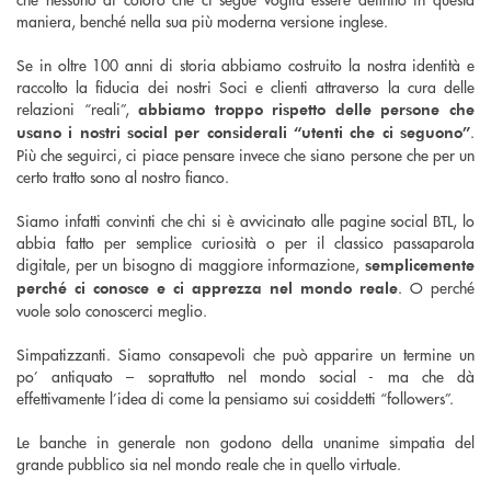
maniera, benché nella sua più moderna versione inglese.
Se in oltre 100 anni di storia abbiamo costruito la nostra identità e
raccolto la fiducia dei nostri Soci e clienti attraverso la cura delle
relazioni “reali”,
abbiamo troppo rispetto delle persone che
.
usano i nostri social per considerali “utenti che ci seguono”
Più che seguirci, ci piace pensare invece che siano persone che per un
certo tratto sono al nostro fianco.
Siamo infatti convinti che chi si è avvicinato alle pagine social BTL, lo
abbia fatto per semplice curiosità o per il classico passaparola
digitale, per un bisogno di maggiore informazione,
semplicemente
. O perché
perché ci conosce e ci apprezza nel mondo reale
vuole solo conoscerci meglio.
Simpatizzanti. Siamo consapevoli che può apparire un termine un
po’ antiquato – soprattutto nel mondo social - ma che dà
effettivamente l’idea di come la pensiamo sui cosiddetti “followers”.
Le banche in generale non godono della unanime simpatia del
grande pubblico sia nel mondo reale che in quello virtuale.