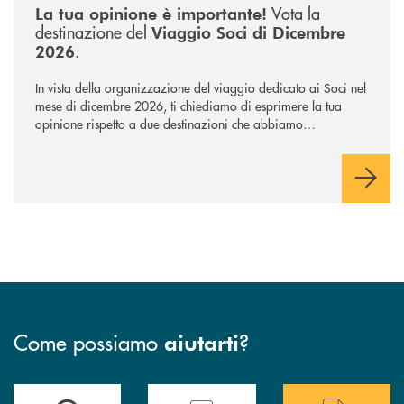
Vota la
La tua opinione è importante!
destinazione del
Viaggio Soci di Dicembre
.
2026
In vista della organizzazione del viaggio dedicato ai Soci nel
mese di dicembre 2026, ti chiediamo di esprimere la tua
opinione rispetto a due destinazioni che abbiamo
selezionato. Per votare la destinazione preferita,
utilizza la
form qui sotto.
Come possiamo
?
aiutarti
Accedi all' elenco completo delle filiali .
Hai bisogno di assistenza immediata? Contatta
Hai bisogno di alcuni