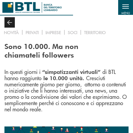
Salta al contenuto principale
MENU
NOVITÀ
PRIVATI
IMPRESE
SOCI
TERRITORIO
Sono 10.000. Ma non
chiamateli followers
In questi giorni i
di BTL
“simpatizzanti virtuali”
hanno raggiunto
Cresciuti
le 10.000 unità.
numericamente giorno per giorno, attorno a contenuti
o iniziative che li hanno interessati, una news, una
promo o la condivisione dei valori che esprimiamo. O
semplicemente perché ci conoscono e ci apprezzano
nel mondo reale.