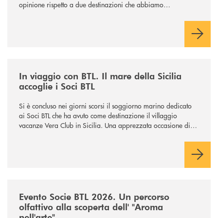
opinione rispetto a due destinazioni che abbiamo
selezionato. Per votare la destinazione preferita,
utilizza la
form qui sotto.
/news/in-viaggio-con-btl-il-mare-della-sicilia-accoglie-i-soci-btl/
In viaggio con BTL. Il mare della Sicilia
accoglie i Soci BTL
Si è concluso nei giorni scorsi il soggiorno marino dedicato
ai Soci BTL che ha avuto come destinazione il villaggio
vacanze Vera Club in Sicilia. Una apprezzata occasione di
socialità.
/news/evento-socie-2026-aroma-nellarte/
Evento Socie BTL 2026. Un percorso
olfattivo alla scoperta dell' "Aroma
nell'arte".