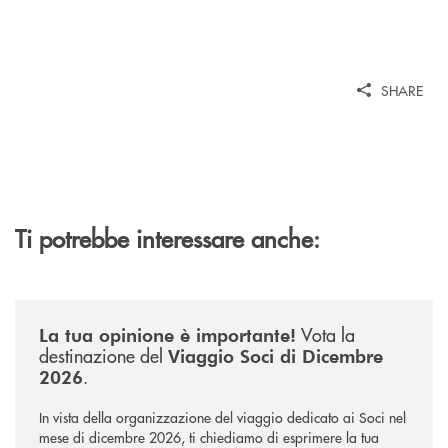
SHARE
Ti potrebbe interessare anche:
/news/sondaggio-destinazione-iniziativa-soci-2026/
Vota la
La tua opinione è importante!
destinazione del
Viaggio Soci di Dicembre
.
2026
In vista della organizzazione del viaggio dedicato ai Soci nel
mese di dicembre 2026, ti chiediamo di esprimere la tua