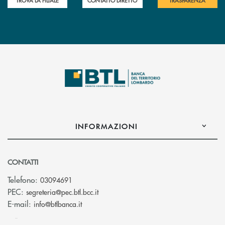
INFORMAZIONI
CONTATTI
Telefono:
03094691
(si apre l’app di posta elettronica)
PEC:
segreteria@pec.btl.bcc.it
(si apre l’app di posta elettronica)
E-mail:
info@btlbanca.it