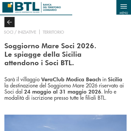
Salta al contenuto principale
MENU
SOCI / INIZIATIVE
TERRITORIO
.
Soggiorno Mare Soci 2026
Le spiagge della Sicilia
attendono i Soci BTL.
Sarà il villaggio
in
VeraClub Modica Beach
Sicilia
la destinazione del Soggiorno Mare 2026 riservato ai
Soci dal
. Info e
24 maggio al 31 maggio 2026
modalità di iscrizione presso tutte le filiali BTL.