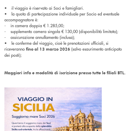
• il viaggio è riservato ai Soci e famigliari.
• la quota di partecipazione individuale per Socio ed eventuale
accompagnatore è:
- in camera doppia € 1.285,00;
- supplemento camera singola € 130,00 (disponibilità limitata);
- assicurazione annullamento (inclusa);
• le conferme del viaggio, cioè le prenotazioni ufficiali, si
riceveranno
(salvo esaurimento anticipato
fino al 13 marzo 2026
dei posti);
Maggiori info e modalità di iscrizione presso tutte le filiali BTL.