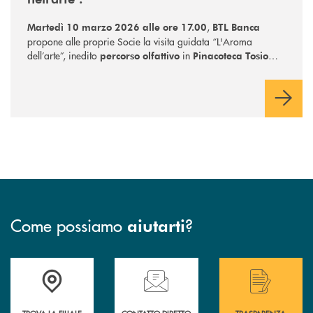
,
Martedì 10 marzo 2026 alle ore 17.00
BTL Banca
propone alle proprie Socie la visita guidata “L'Aroma
dell’arte”, inedito
in
percorso olfattivo
Pinacoteca Tosio
a Brescia. Posti limitati.
Martinengo
Iscrizione
fino a esaurimento disponibilità.
obbligatoria
Come possiamo
?
aiutarti
Accedi all' elenco completo delle filiali .
Hai bisogno di assistenza immediata? Contatta
Hai bisogno di alcuni
TROVA LA FILIALE
CONTATTO DIRETTO
TRASPARENZA