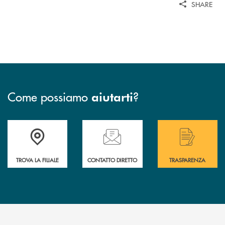
SHARE
Come possiamo
?
aiutarti
Accedi all' elenco completo delle filiali .
Hai bisogno di assistenza immediata? Contatta
Hai bisogno di alcuni
TROVA LA FILIALE
CONTATTO DIRETTO
TRASPARENZA