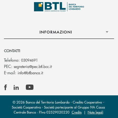
INFORMAZIONI
CONTATTI
Telefono:
03094691
(si apre l’app di posta elettronica)
PEC:
segreteria@pec.btl.bcc.it
(si apre l’app di posta elettronica)
E-mail:
info@btlbanca.it
© 2026 Banca del Territorio Lombardo - Credito Cooperativo -
Società Cooperativa - Società partecipante al Gruppo IVA Cassa
Centrale Banca · P.Iva 02529020220
Credits
|
Note legali