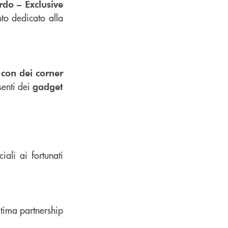
rdo – Exclusive
nto dedicato alla
 con dei corner
senti dei
gadget
iali ai fortunati
ltima partnership