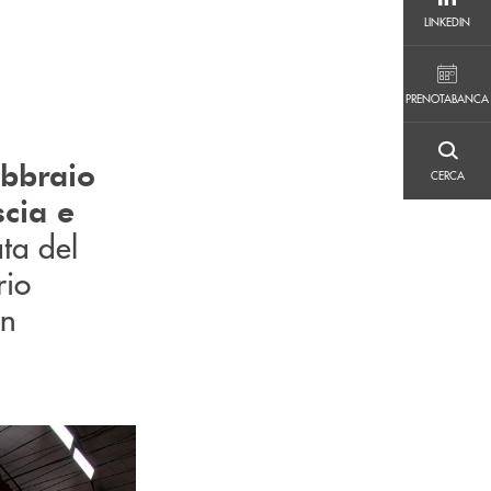
LINKEDIN
LINKEDIN
PRENOTABANCA
PRENOTABANCA
CERCA
ebbraio
CERCA
scia e
ta del
rio
on