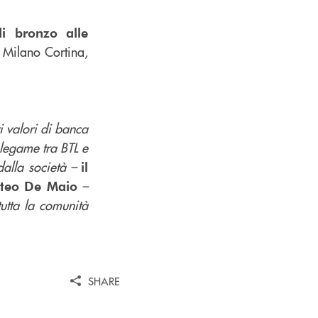
i bronzo alle
 Milano Cortina,
i valori di banca
l legame tra BTL e
 dalla società –
il
–
tteo De Maio
utta la comunità
SHARE