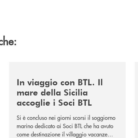
che:
026/
/news/in-viaggio-con-btl-il-mare-della-sicilia-accoglie-
/
In viaggio con BTL. Il
mare della Sicilia
accoglie i Soci BTL
Si è concluso nei giorni scorsi il soggiorno
marino dedicato ai Soci BTL che ha avuto
come destinazione il villaggio vacanze