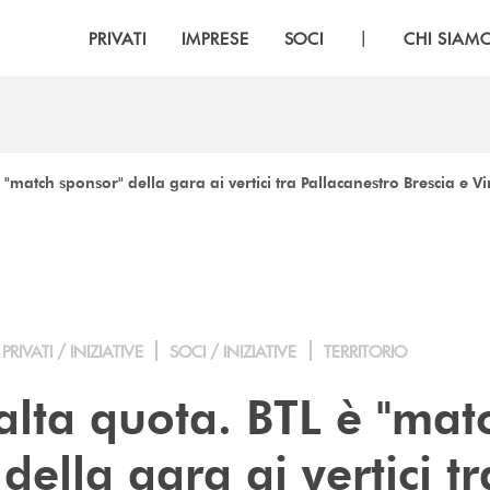
|
PRIVATI
IMPRESE
SOCI
CHI SIAM
 "match sponsor" della gara ai vertici tra Pallacanestro Brescia e V
PRIVATI / INIZIATIVE
SOCI / INIZIATIVE
TERRITORIO
alta quota. BTL è "mat
della gara ai vertici tr