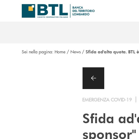
Salta al contenuto principale
Sei nella pagina:
Home
/
News
/
Sfida ad'alta quota. BTL è
EMERGENZA COVID-19
Sfida ad'
sponsor" 