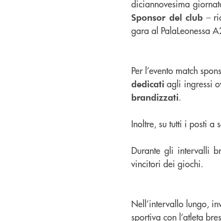
diciannovesima giorna
– ri
Sponsor del club
gara al PalaLeonessa A
Per l’evento match spon
agli ingressi o
dedicati
.
brandizzati
Inoltre, su tutti i posti 
Durante gli intervalli b
vincitori dei giochi.
Nell’intervallo lungo, i
sportiva con l’atleta br