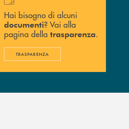
Hai bisogno di alcuni
? Vai alla
documenti
pagina della
.
trasparenza
TRASPARENZA