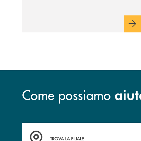
opinione rispetto a due destinazioni che
abbiamo selezionato. Per votare la
destinazione preferita,
utilizza la form
qui sotto.
Come possiamo
aiut
Accedi all' elenco completo delle filiali .
TROVA LA FILIALE