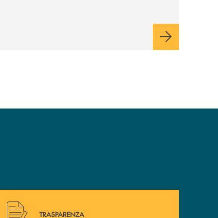
. Info e
maggio al 31 maggio 2026
modalità di iscrizione presso tutte le filiali
BTL.
Hai bisogno di alcuni documenti ? Vai alla pagina della 
TRASPARENZA