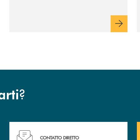
Vera Club in Sicilia. Una apprezzata
occasione di socialità.
?
arti
Hai bisogno di assistenza immediata? Contattaci !
CONTATTO DIRETTO