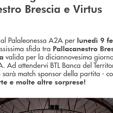
stro Brescia e Virtus
al Palaleonessa A2A per
lunedì 9 f
essissima sfida tra
Pallacanestro Bre
valida per la diciannovesima giorna
a
. Ad attendervi BTL Banca del Territo
 sarà match sponsor della partita - c
rte e molte altre sorprese!