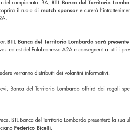
ta del campionato LBA,
BTL Banca del Territorio Lomba
coprirà il ruolo di
e curerà l’intrattenime
match sponsor
2A.
sor,
BTL Banca del Territorio Lombardo sarà presente
vest ed est del PalaLeonessa A2A e consegnerà a tutti i pre
a sedere verranno distribuiti dei volantini informativi.
revi, Banca del Territorio Lombardo offrirà dei regali spec
nvece, BTL Banca del Territorio Lombardo presenterà la sua u
esciano
.
Federico Bicelli