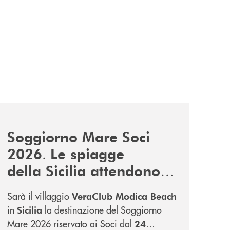
i-soci-btl/
news/soggiorno-mare-socio-2026/
Soggiorno Mare Soci
.
2026
Le spiagge
della Sicilia attendono i
Soci BTL.
Sarà il villaggio
VeraClub Modica Beach
in
la destinazione del Soggiorno
Sicilia
Mare 2026 riservato ai Soci dal
24