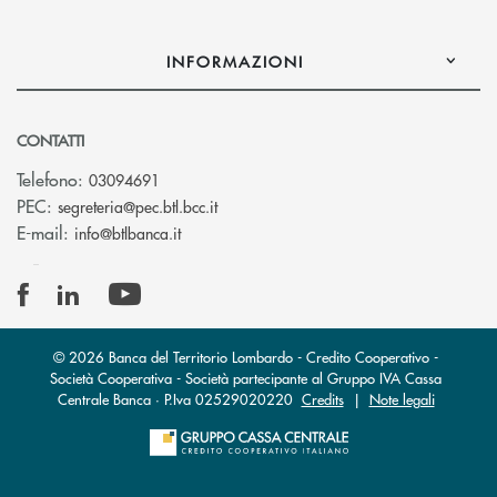
INFORMAZIONI
CONTATTI
Telefono:
03094691
(si apre l’app di posta elettronica)
PEC:
segreteria@pec.btl.bcc.it
(si apre l’app di posta elettronica)
E-mail:
info@btlbanca.it
© 2026 Banca del Territorio Lombardo - Credito Cooperativo -
Società Cooperativa - Società partecipante al Gruppo IVA Cassa
Centrale Banca · P.Iva 02529020220
Credits
|
Note legali