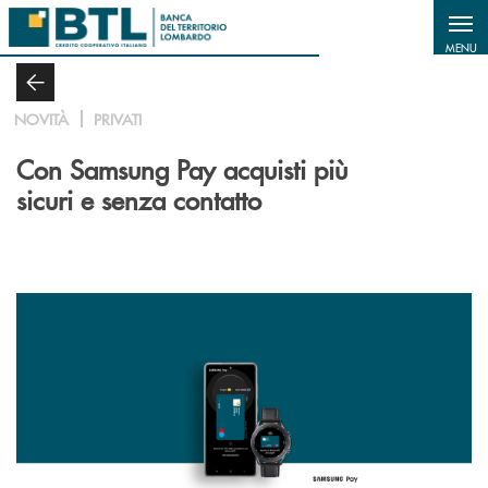
Salta al contenuto principale
MENU
NOVITÀ
PRIVATI
Con Samsung Pay acquisti più
sicuri e senza contatto