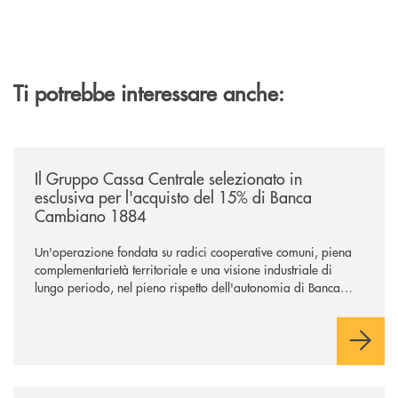
Ti potrebbe interessare anche:
/news/il-gruppo-cassa-centrale-selezionato-in-esclusiva-per-lacquisto
Il Gruppo Cassa Centrale selezionato in
esclusiva per l'acquisto del 15% di Banca
Cambiano 1884
Un'operazione fondata su radici cooperative comuni, piena
complementarietà territoriale e una visione industriale di
lungo periodo, nel pieno rispetto dell'autonomia di Banca
Cambiano. Nei prossimi giorni verrà avviato il periodo di
negoziazione esclusiva per la finalizzazione dell’operazione.
/news/cassa-centrale-banca-avvia-la-seconda-elite-lounge-con-imprese-