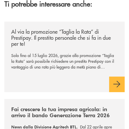
Ti potrebbe interessare anche:
/news/al-via-la-promozione-taglia-la-rata-di-prestipay-il-prestito-perso
Al via la promozione “Taglia la Rata” di
Prestipay. Il prestito personale che si fa in due
per te!
Solo fino al 15 luglio 2026, grazie alla promozione “Taglia
la Rata” sarà possibile richiedere un prestito Prestipay con il
vantaggio di una rata più leggera da metà piano di
rimborso.
/news/news-dalla-divisione-agritech-btl-fai-crescere-la-tua-impresa-ag
Fai crescere la tua impresa agricola: in
arrivo il bando Generazione Terra 2026
Dal 22 aprile apre
News dalla Divisione Agritech BTL.