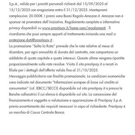
S,p.A., valido per i prestiti personali richiesti dal 15/09/2025 al
15/12/2025 con erogazione entro il 31/12/2025. Montepremi
complessivo: 20.000€. I premi sono Buoni Regalo Amazon.it. Amazon non è
sponsor né promotore dell’iniziativa. Regolamento completo e informativa
privacy disponibili su
www.prestipay.it/home-com/regolamenti
. Ti
ricordiamo che puoi sempre opporti al trattamento inviando una mail a
protezione.dati@prestipay.it
.
La promozione “Salta la Rata” prevede che le rate relative al mese di
dicembre, per ogni annualità di durata del contratto, non comportano un
addebito di quota capitale e quota interessi. Queste ultime vengono ripartite
proporzionalmente sulle rate residue. Visita il sito prestipay.it o recati in
filiale per i dettagli dell’offerta valida fino al 31/10/2025.
Messaggio pubblicitario con finalità promozionale. Le condizioni economiche
sono indicate nel documento “Informazioni europee di base sul credito ai
consumatori” (cd. IEBCC/SECCI) disponibile sul sito prestipay.it o presso le
Banche collocatrici il cui elenco è disponibile sul sito. La concessione del
finanziamento è soggetta a valutazione e approvazione di Prestipay S.p.A.
previo accertamento dei requisiti necessari in capo al richiedente. Prestipay è
un marchio di Cassa Centrale Banca.