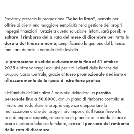
Prestipay presenta la promozione
, pensata per
“Salta la Rata”
offrire ai clienti una maggiore semplicità nella gestione dei propri
impegni finanziari. Grazie a questa soluzione, infatti, sarà possibile
saltare il rimborso della rata del mese di dicembre per tutta la
, semplificando la gestione del bilancio
durata del finanziamento
familiare durante il periodo delle festività.
La
promozione è valida esclusivamente fino al 31 ottobre
e offre vantaggi esclusivi per tutti i clienti delle Banche del
2025
Gruppo Cassa Centrale, grazie al
e
tasso promozionale dedicato
all’
.
azzeramento delle spese di istruttoria pratica
Nell’ambito dell’iniziativa è possibile richiedere un
prestito
, con un piano di rimborso costruito su
personale fino a 50.000€
misura per soddisfare le proprie esigenze e supportare la
realizzazione anche dei progetti più importanti. Il
e la
tasso fisso
rata di importo costante, consentono di pianificare in modo chiaro e
sicuro il proprio bilancio familiare,
senza il pensiero del rimborso
.
della rata di dicembre