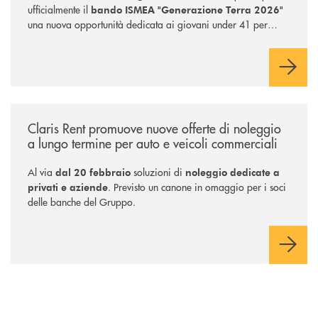
ufficialmente il
bando ISMEA "Generazione Terra 2026"
una nuova opportunità dedicata ai giovani under 41 per
finanziare fino al 100% l'acquisto di nuovi fondi agricoli, con
condizioni agevolate e premi di insediamento per le start-up.
/news/claris-rent-promuove-nuove-offerte-di-noleggio-a-lungo-termine-
Claris Rent promuove nuove offerte di noleggio
a lungo termine per auto e veicoli commerciali
Al via
soluzioni di
dal 20 febbraio
noleggio dedicate a
. Previsto un canone in omaggio per i soci
privati e aziende
delle banche del Gruppo.