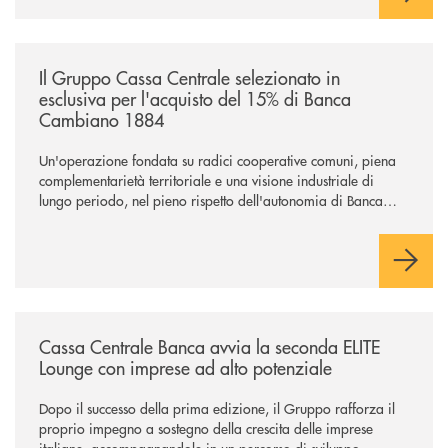
/news/il-gruppo-cassa-centrale-selezionato-in-esclusiva-per-lacquisto
Il Gruppo Cassa Centrale selezionato in
esclusiva per l'acquisto del 15% di Banca
Cambiano 1884
Un'operazione fondata su radici cooperative comuni, piena
complementarietà territoriale e una visione industriale di
lungo periodo, nel pieno rispetto dell'autonomia di Banca
Cambiano. Nei prossimi giorni verrà avviato il periodo di
negoziazione esclusiva per la finalizzazione dell’operazione.
/news/cassa-centrale-banca-avvia-la-seconda-elite-lounge-con-imprese-
Cassa Centrale Banca avvia la seconda ELITE
Lounge con imprese ad alto potenziale
Dopo il successo della prima edizione, il Gruppo rafforza il
proprio impegno a sostegno della crescita delle imprese
italiane, accompagnandole in un percorso di sviluppo,