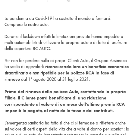
La pandemia da Covid-19 ha costretto il mondo a fermarsi.
Comprese le nostre auto.
Durante il lockdown infatti le limitazioni previste hanno impedito a
molti automobilisti di utilizzare la propria auto e di fatto di usufruire
della copertura RC AUTO.
Per non far perdere nulla ai propri Clienti Auto, il Gruppo Assimoco
ha scelto di agevolarli
riconoscendo loro un beneficio economico
straordinario e non ripetibile
per le polizze RCA in fase di
dal 1° agosto 2020 al 31 luglio 2021.
rinnovo
Prima del rinnovo della polizza Auto, contattando la propria
Filiale
, il Cliente potrà beneficiare di una riduzione
corrispondente al valore di un mese dell’ultimo premio RCA
imponibile pagato, al netto delle tasse e dei contributi.
L’emergenza sanitaria ha fatto sì che ci si fermasse a riflettere anche
sul valore di certi aspetti della vita che a volte si danno per scontati: la
salute e di quanto sia importante proteggere la propria e quella dei