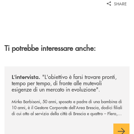
SHARE
Ti potrebbe interessare anche:
/news/intervista-barbisoni/
"L'obiettivo è farsi trovare pronti,
L'intervista.
tempo per tempo, di fronte alle mutevoli
esigenze di un mercato in evoluzione".
Mirko Barbisoni, 50 anni, sposato e padre di una bambina di
10 anni, è il Gestore Corporate dell’Area Brescia, dodici filiali
di cui otto al servizio della città di Brescia e quattro – Flero,
Gussago, Padergnone e Roncadelle - del suo immediato
hinterland.