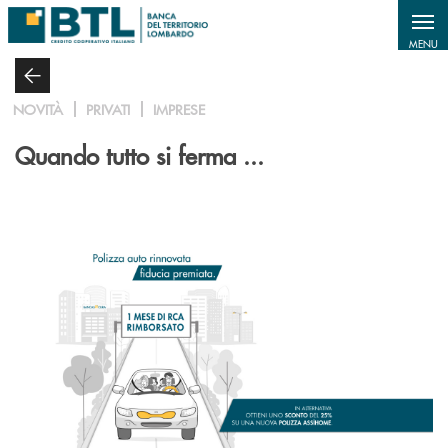
Salta al contenuto principale
MENU
NOVITÀ
PRIVATI
IMPRESE
Quando tutto si ferma ...