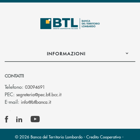
INFORMAZIONI
CONTATTI
Telefono:
03094691
(si apre l’app di posta elettronica)
PEC:
segreteria@pec.btl.bcc.it
(si apre l’app di posta elettronica)
E-mail:
info@btlbanca.it
© 2026 Banca del Territorio Lombardo - Credito Cooperativo -