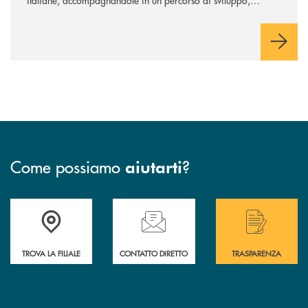
innovazione e accesso ai mercati dei capitali.
Come possiamo
?
aiutarti
Accedi all' elenco completo delle filiali .
Hai bisogno di assistenza immediata? Contatta
Hai bisogno di alcuni
TROVA LA FILIALE
CONTATTO DIRETTO
TRASPARENZA