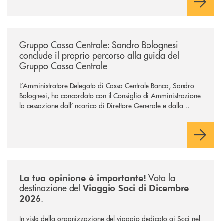
/news/gruppo-cassa-centrale-sandro-bolognesi-conclude-il-proprio-perc
Gruppo Cassa Centrale: Sandro Bolognesi
conclude il proprio percorso alla guida del
Gruppo Cassa Centrale
L’Amministratore Delegato di Cassa Centrale Banca, Sandro
Bolognesi, ha concordato con il Consiglio di Amministrazione
la cessazione dall’incarico di Direttore Generale e dalla
carica di Amministratore Delegato.
Il Gruppo, sotto la guida dell’Amministratore Delegato, e con
il contributo determinante delle Banche di Credito
Cooperativo Socie ha raggiunto una dimensione di vertice nel
panorama bancario italiano.
/news/sondaggio-destinazione-iniziativa-soci-2026/
Vota la
La tua opinione è importante!
destinazione del
Viaggio Soci di Dicembre
.
2026
In vista della organizzazione del viaggio dedicato ai Soci nel