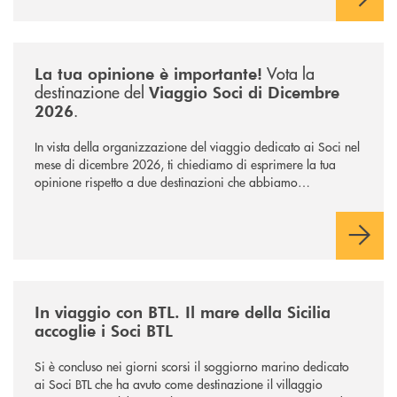
il contributo determinante delle Banche di Credito
Cooperativo Socie ha raggiunto una dimensione di vertice nel
panorama bancario italiano.
/news/sondaggio-destinazione-iniziativa-soci-2026/
Vota la
La tua opinione è importante!
destinazione del
Viaggio Soci di Dicembre
.
2026
In vista della organizzazione del viaggio dedicato ai Soci nel
mese di dicembre 2026, ti chiediamo di esprimere la tua
opinione rispetto a due destinazioni che abbiamo
selezionato. Per votare la destinazione preferita,
utilizza la
form qui sotto.
/news/in-viaggio-con-btl-il-mare-della-sicilia-accoglie-i-soci-btl/
In viaggio con BTL. Il mare della Sicilia
accoglie i Soci BTL
Si è concluso nei giorni scorsi il soggiorno marino dedicato
ai Soci BTL che ha avuto come destinazione il villaggio