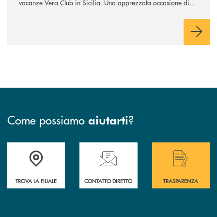
vacanze Vera Club in Sicilia. Una apprezzata occasione di
socialità.
Come possiamo
?
aiutarti
Accedi all' elenco completo delle filiali .
Hai bisogno di assistenza immediata? Contatta
Hai bisogno di alcuni
TROVA LA FILIALE
CONTATTO DIRETTO
TRASPARENZA