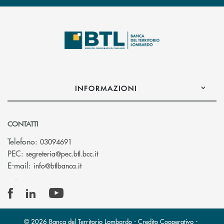
INFORMAZIONI
CONTATTI
Telefono:
03094691
(si apre l’app di posta elettronica)
PEC:
segreteria@pec.btl.bcc.it
(si apre l’app di posta elettronica)
E-mail:
info@btlbanca.it
© 2026 Banca del Territorio Lombardo - Credito Cooperativo -