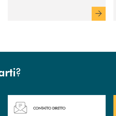
e quattro – Flero, Gussago, Padergnone e
Roncadelle - del suo immediato hinterland.
?
arti
Hai bisogno di assistenza immediata? Contattaci !
CONTATTO DIRETTO