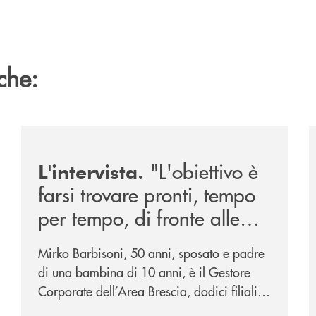
che:
026/
/news/intervista-barbisoni/
/
"L'obiettivo è
L'intervista.
farsi trovare pronti, tempo
per tempo, di fronte alle
mutevoli esigenze di un
Mirko Barbisoni, 50 anni, sposato e padre
mercato in evoluzione".
di una bambina di 10 anni, è il Gestore
Corporate dell’Area Brescia, dodici filiali
di cui otto al servizio della città di Brescia