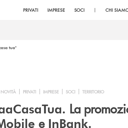
|
PRIVATI
IMPRESE
SOCI
CHI SIAM
casa tua"
NOVITÀ
PRIVATI
IMPRESE
SOCI
TERRITORIO
La promozi
aaCasaTua.
e
Mobile
InBank.