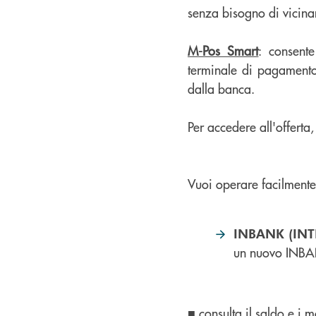
senza bisogno di vicinan
M-Pos Smart
: consent
terminale di pagamento
dalla banca.
Per accedere all'offerta
Vuoi operare facilmente
INBANK (IN
un nuovo INBA
■ consulta il saldo e i 