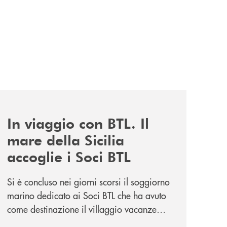
news/in-viaggio-con-btl-il-mare-della-sicilia-accoglie-i-soc
In viaggio con BTL. Il
mare della Sicilia
accoglie i Soci BTL
Si è concluso nei giorni scorsi il soggiorno
marino dedicato ai Soci BTL che ha avuto
come destinazione il villaggio vacanze
Vera Club in Sicilia. Una apprezzata