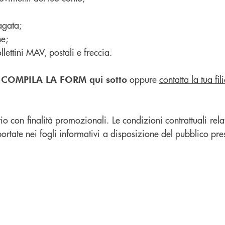
agata;
he;
ettini MAV, postali e freccia.
,
oppure
contatta la tua fili
COMPILA LA FORM qui sotto
o con finalità promozionali. Le condizioni contrattuali relat
ortate nei fogli informativi a disposizione del pubblico press