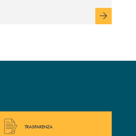
occasione di socialità.
Hai bisogno di alcuni documenti ? Vai alla pagina della 
TRASPARENZA