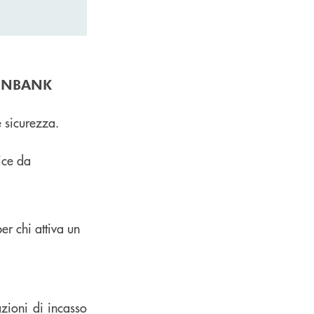
 INBANK
e sicurezza.
ice da
er chi attiva un
azioni di incasso