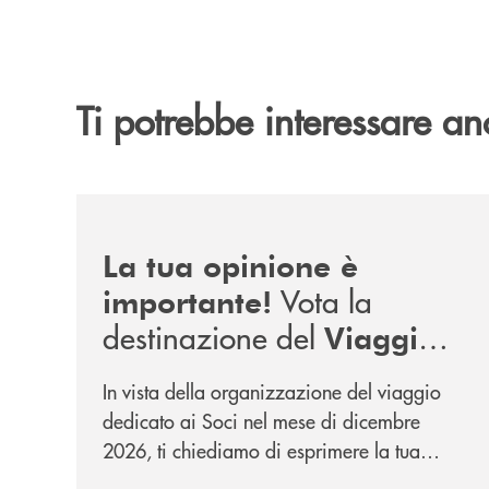
Ti potrebbe interessare an
/news/sondaggio-destinazione-iniziativa-soci-2
La tua opinione è
Vota la
importante!
destinazione del
Viaggio
.
Soci di Dicembre 2026
In vista della organizzazione del viaggio
dedicato ai Soci nel mese di dicembre
2026, ti chiediamo di esprimere la tua
opinione rispetto a due destinazioni che