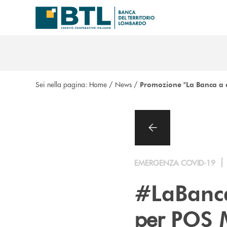
Salta al contenuto principale
Sei nella pagina:
Home
/
News
/
Promozione "La Banca a 
EMERGENZA COVID-19
#LaBanc
per
POS 