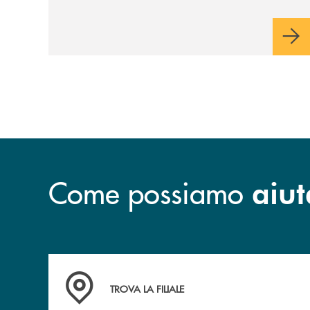
abbiamo selezionato. Per votare la
destinazione preferita,
utilizza la form
qui sotto.
Come possiamo
aiut
Accedi all' elenco completo delle filiali .
TROVA LA FILIALE