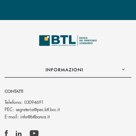
INFORMAZIONI
CONTATTI
Telefono:
03094691
(si apre l’app di posta elettronica)
PEC:
segreteria@pec.btl.bcc.it
(si apre l’app di posta elettronica)
E-mail:
info@btlbanca.it