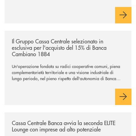
carica di Amministratore Delegato.
Il Gruppo, sotto la guida dell’Amministratore Delegato, e con
il contributo determinante delle Banche di Credito
Cooperativo Socie ha raggiunto una dimensione di vertice nel
panorama bancario italiano.
/news/il-gruppo-cassa-centrale-selezionato-in-esclusiva-per-lacquisto
Il Gruppo Cassa Centrale selezionato in
esclusiva per l'acquisto del 15% di Banca
Cambiano 1884
Un'operazione fondata su radici cooperative comuni, piena
complementarietà territoriale e una visione industriale di
lungo periodo, nel pieno rispetto dell'autonomia di Banca
Cambiano. Nei prossimi giorni verrà avviato il periodo di
negoziazione esclusiva per la finalizzazione dell’operazione.
/news/cassa-centrale-banca-avvia-la-seconda-elite-lounge-con-imprese-
Cassa Centrale Banca avvia la seconda ELITE
Lounge con imprese ad alto potenziale