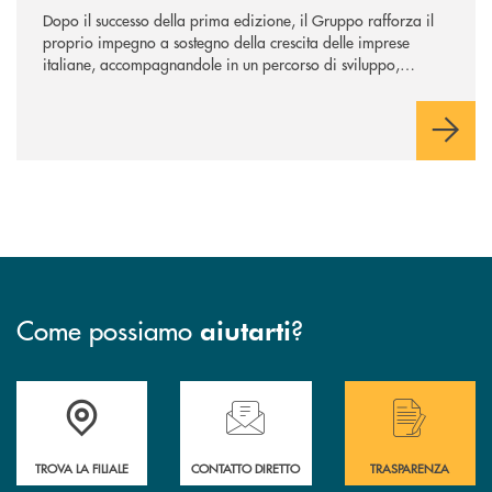
Dopo il successo della prima edizione, il Gruppo rafforza il
proprio impegno a sostegno della crescita delle imprese
italiane, accompagnandole in un percorso di sviluppo,
innovazione e accesso ai mercati dei capitali.
Come possiamo
?
aiutarti
Accedi all' elenco completo delle filiali .
Hai bisogno di assistenza immediata? Contatta
Hai bisogno di alcuni
TROVA LA FILIALE
CONTATTO DIRETTO
TRASPARENZA