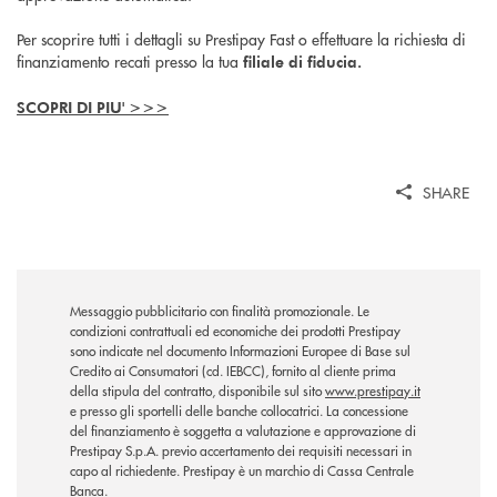
Per scoprire tutti i dettagli su Prestipay Fast o effettuare la richiesta di
finanziamento recati presso la tua
filiale di fiducia.
SCOPRI DI PIU' >>>
SHARE
Messaggio pubblicitario con finalità promozionale. Le
condizioni contrattuali ed economiche dei prodotti Prestipay
sono indicate nel documento Informazioni Europee di Base sul
Credito ai Consumatori (cd. IEBCC), fornito al cliente prima
della stipula del contratto, disponibile sul sito
www.prestipay.it
e presso gli sportelli delle banche collocatrici. La concessione
del finanziamento è soggetta a valutazione e approvazione di
Prestipay S.p.A. previo accertamento dei requisiti necessari in
capo al richiedente. Prestipay è un marchio di Cassa Centrale
Banca.