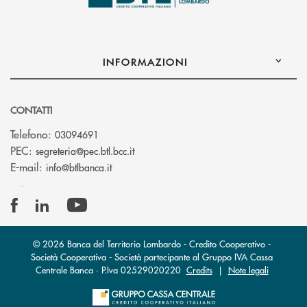
INFORMAZIONI
CONTATTI
Telefono:
03094691
(si apre l’app di posta elettronica)
PEC:
segreteria@pec.btl.bcc.it
(si apre l’app di posta elettronica)
E-mail:
info@btlbanca.it
© 2026 Banca del Territorio Lombardo - Credito Cooperativo -
Società Cooperativa - Società partecipante al Gruppo IVA Cassa
Centrale Banca · P.Iva 02529020220
Credits
|
Note legali