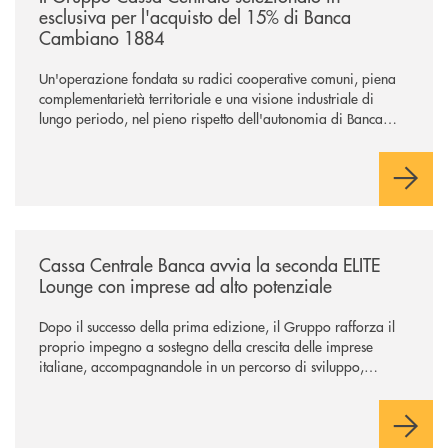
esclusiva per l'acquisto del 15% di Banca
Cambiano 1884
Un'operazione fondata su radici cooperative comuni, piena
complementarietà territoriale e una visione industriale di
lungo periodo, nel pieno rispetto dell'autonomia di Banca
Cambiano. Nei prossimi giorni verrà avviato il periodo di
negoziazione esclusiva per la finalizzazione dell’operazione.
/news/cassa-centrale-banca-avvia-la-seconda-elite-lounge-con-imprese-
Cassa Centrale Banca avvia la seconda ELITE
Lounge con imprese ad alto potenziale
Dopo il successo della prima edizione, il Gruppo rafforza il
proprio impegno a sostegno della crescita delle imprese
italiane, accompagnandole in un percorso di sviluppo,
innovazione e accesso ai mercati dei capitali.