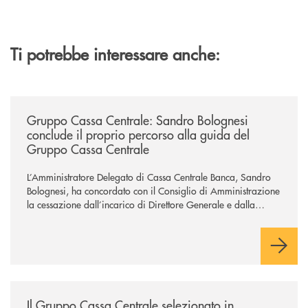
Ti potrebbe interessare anche:
/news/gruppo-cassa-centrale-sandro-bolognesi-conclude-il-proprio-perc
Gruppo Cassa Centrale: Sandro Bolognesi
conclude il proprio percorso alla guida del
Gruppo Cassa Centrale
L’Amministratore Delegato di Cassa Centrale Banca, Sandro
Bolognesi, ha concordato con il Consiglio di Amministrazione
la cessazione dall’incarico di Direttore Generale e dalla
carica di Amministratore Delegato.
Il Gruppo, sotto la guida dell’Amministratore Delegato, e con
il contributo determinante delle Banche di Credito
Cooperativo Socie ha raggiunto una dimensione di vertice nel
panorama bancario italiano.
/news/il-gruppo-cassa-centrale-selezionato-in-esclusiva-per-lacquisto
Il Gruppo Cassa Centrale selezionato in