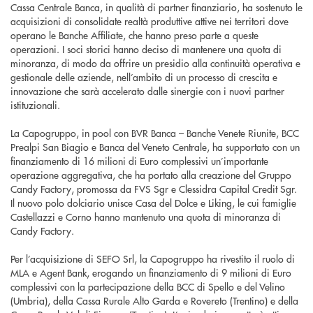
Cassa Centrale Banca, in qualità di partner finanziario, ha sostenuto le
acquisizioni di consolidate realtà produttive attive nei territori dove
operano le Banche Affiliate, che hanno preso parte a queste
operazioni. I soci storici hanno deciso di mantenere una quota di
minoranza, di modo da offrire un presidio alla continuità operativa e
gestionale delle aziende, nell’ambito di un processo di crescita e
innovazione che sarà accelerato dalle sinergie con i nuovi partner
istituzionali.
La Capogruppo, in pool con BVR Banca – Banche Venete Riunite, BCC
Prealpi San Biagio e Banca del Veneto Centrale, ha supportato con un
finanziamento di 16 milioni di Euro complessivi un’importante
operazione aggregativa, che ha portato alla creazione del Gruppo
Candy Factory, promossa da FVS Sgr e Clessidra Capital Credit Sgr.
Il nuovo polo dolciario unisce Casa del Dolce e Liking, le cui famiglie
Castellazzi e Corno hanno mantenuto una quota di minoranza di
Candy Factory.
Per l’acquisizione di SEFO Srl, la Capogruppo ha rivestito il ruolo di
MLA e Agent Bank, erogando un finanziamento di 9 milioni di Euro
complessivi con la partecipazione della BCC di Spello e del Velino
(Umbria), della Cassa Rurale Alto Garda e Rovereto (Trentino) e della