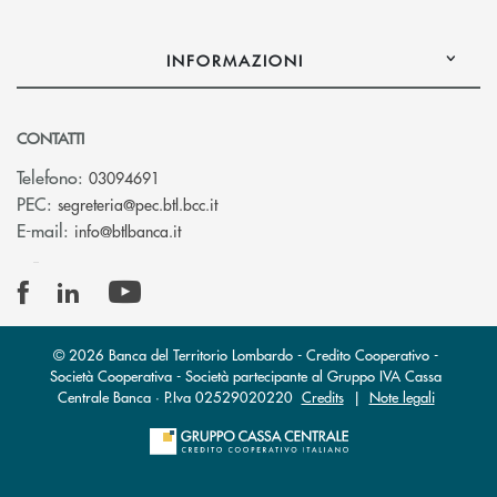
INFORMAZIONI
CONTATTI
Telefono:
03094691
(si apre l’app di posta elettronica)
PEC:
segreteria@pec.btl.bcc.it
(si apre l’app di posta elettronica)
E-mail:
info@btlbanca.it
© 2026 Banca del Territorio Lombardo - Credito Cooperativo -
Società Cooperativa - Società partecipante al Gruppo IVA Cassa
Centrale Banca · P.Iva 02529020220
Credits
|
Note legali