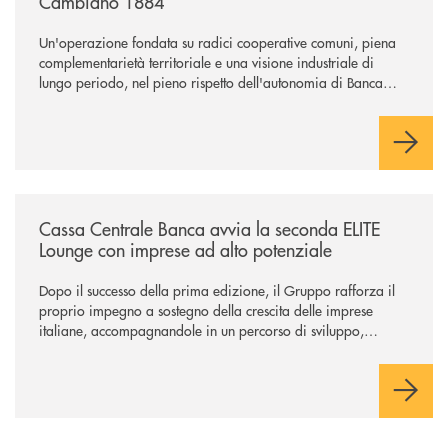
Cambiano 1884
Un'operazione fondata su radici cooperative comuni, piena
complementarietà territoriale e una visione industriale di
lungo periodo, nel pieno rispetto dell'autonomia di Banca
Cambiano. Nei prossimi giorni verrà avviato il periodo di
negoziazione esclusiva per la finalizzazione dell’operazione.
/news/cassa-centrale-banca-avvia-la-seconda-elite-lounge-con-imprese-
Cassa Centrale Banca avvia la seconda ELITE
Lounge con imprese ad alto potenziale
Dopo il successo della prima edizione, il Gruppo rafforza il
proprio impegno a sostegno della crescita delle imprese
italiane, accompagnandole in un percorso di sviluppo,
innovazione e accesso ai mercati dei capitali.