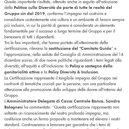
Questo importante risultato, ottenuto anche in seguito all'adozione
della
Politica sulla Diversità da parte di tutte le realtà del
, conferma l’impegno nel costruire e
Gruppo sin dal 2019
consolidare costantemente una cultura e un ambiente di lavoro sempre
più inclusivi, in cui la parità di genere è considerata un elemento
fondamentale per il successo a lungo termine del Gruppo e per il
benessere di tutti i dipendenti.
Tra le fasi importanti, che hanno portato all’ottenimento della
certificazione, rilevano la
” e
costituzione del “Comitato Guida
l’approvazione, nella seduta del Consiglio di Amministrazione del 14
dicembre scorso, di due nuove politiche riguardanti i temi legati alla
diversità, all'equità e all'inclusione: la
Policy a sostegno della
e la
.
genitorialità attiva
Policy Diversity & Inclusion
La Certificazione rappresenta il tangibile impegno del Gruppo nei
confronti di tematiche cruciali per le persone, con una particolare
attenzione alla promozione dello sviluppo delle donne all'interno del
Gruppo.
L’
Amministratore Delegato di Cassa Centrale Banca, Sandro
ha commentato: “Questa certificazione rappresenta non
Bolognesi
soltanto un riconoscimento del nostro profondo impegno, ma
costituisce anche un fermo proposito a mantenere ed elevare i nostri
standard. Continueremo a lavorare per garantire che i temi di