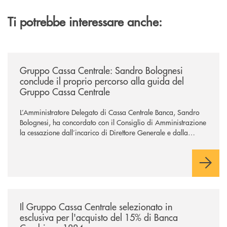
Ti potrebbe interessare anche:
/news/gruppo-cassa-centrale-sandro-bolognesi-conclude-il-proprio-perc
Gruppo Cassa Centrale: Sandro Bolognesi
conclude il proprio percorso alla guida del
Gruppo Cassa Centrale
L’Amministratore Delegato di Cassa Centrale Banca, Sandro
Bolognesi, ha concordato con il Consiglio di Amministrazione
la cessazione dall’incarico di Direttore Generale e dalla
carica di Amministratore Delegato.
Il Gruppo, sotto la guida dell’Amministratore Delegato, e con
il contributo determinante delle Banche di Credito
Cooperativo Socie ha raggiunto una dimensione di vertice nel
panorama bancario italiano.
/news/il-gruppo-cassa-centrale-selezionato-in-esclusiva-per-lacquisto
Il Gruppo Cassa Centrale selezionato in
esclusiva per l'acquisto del 15% di Banca