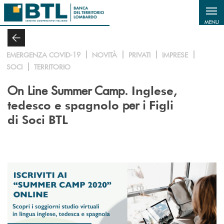
Salta al contenuto principale
MENU
EMERGENZA COVID-19
NOVITÀ
PRIVATI
IMPRESE
SOCI
TERRITORIO
On Line Summer Camp.
Inglese,
per i
tedesco e spagnolo
Figli
di Soci BTL