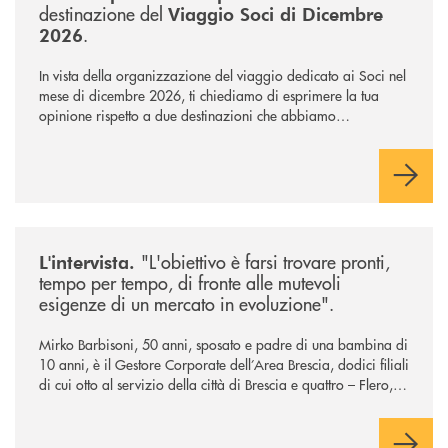
destinazione del
Viaggio Soci di Dicembre
.
2026
In vista della organizzazione del viaggio dedicato ai Soci nel
mese di dicembre 2026, ti chiediamo di esprimere la tua
opinione rispetto a due destinazioni che abbiamo
selezionato. Per votare la destinazione preferita,
utilizza la
form qui sotto.
/news/intervista-barbisoni/
"L'obiettivo è farsi trovare pronti,
L'intervista.
tempo per tempo, di fronte alle mutevoli
esigenze di un mercato in evoluzione".
Mirko Barbisoni, 50 anni, sposato e padre di una bambina di
10 anni, è il Gestore Corporate dell’Area Brescia, dodici filiali
di cui otto al servizio della città di Brescia e quattro – Flero,
Gussago, Padergnone e Roncadelle - del suo immediato
hinterland.