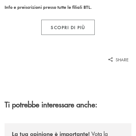
Info e preiscrizioni presso tutte le filiali BTL.
SCOPRI DI PIÙ
SHARE
Ti potrebbe interessare anche:
/news/sondaggio-destinazione-iniziativa-soci-2026/
Vota la
La tua opinione è importante!