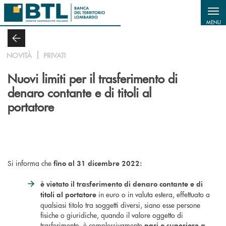
Salta al contenuto principale
MENU
NOVITÀ
PRIVATI
Nuovi limiti per il trasferimento di
denaro contante e di titoli al
portatore
Si informa che
fino al 31 dicembre 2022:
è vietato il trasferimento di denaro contante e di
in euro o in valuta estera, effettuato a
titoli al portatore
qualsiasi titolo tra soggetti diversi, siano esse persone
fisiche o giuridiche, quando il valore oggetto di
trasferimento, è complessivamente
pari o superiore a