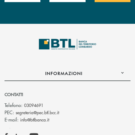
INFORMAZIONI
CONTATTI
Telefono:
03094691
(si apre l’app di posta elettronica)
PEC:
segreteria@pec.btl.bcc.it
(si apre l’app di posta elettronica)
E-mail:
info@btlbanca.it