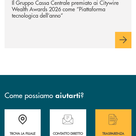
Il Gruppo Cassa Centrale premiato ai Citywire
Wealth Awards 2026 come “Piattaforma
tecnologica dell’anno”
Come possiamo
?
aiutarti
Accedi all' elenco completo delle filiali .
Hai bisogno di assistenza immediata? Contatta
Hai bisogno di alcuni
TROVA LA FILIALE
CONTATTO DIRETTO
TRASPARENZA