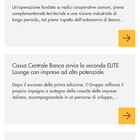
Un'operazione fondata su radici cooperative comuni, piena
complementarietà territoriale e una visione industriale di
lungo periodo, nel pieno rispetto dell'autonomia di Banca
Cambiano. Nei prossimi giorni verrà avviato il periodo di
negoziazione esclusiva per la finalizzazione dell’operazione.
/news/cassa-centrale-banca-avvia-la-seconda-elite-lounge-con-imprese-
Cassa Centrale Banca avvia la seconda ELITE
Lounge con imprese ad alto potenziale
Dopo il successo della prima edizione, il Gruppo rafforza il
proprio impegno a sostegno della crescita delle imprese
italiane, accompagnandole in un percorso di sviluppo,
innovazione e accesso ai mercati dei capitali.
/news/il-gruppo-cassa-centrale-premiato-ai-citywire-wealth-awards-20