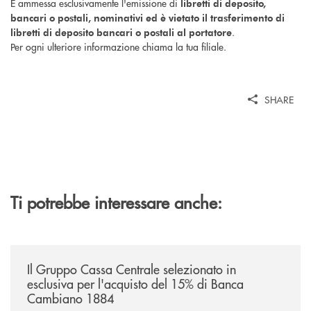
È ammessa esclusivamente l'emissione di
libretti di deposito,
bancari o postali, nominativi ed è vietato il trasferimento di
.
libretti di deposito bancari o postali al portatore
Per ogni ulteriore informazione chiama la tua filiale.
SHARE
Ti potrebbe interessare anche:
/news/il-gruppo-cassa-centrale-selezionato-in-esclusiva-per-lacquisto
Il Gruppo Cassa Centrale selezionato in
esclusiva per l'acquisto del 15% di Banca
Cambiano 1884