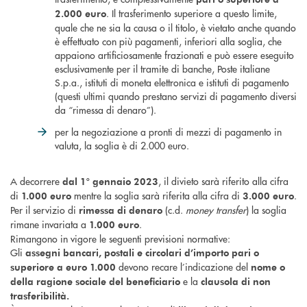
. Il trasferimento superiore a questo limite,
2.000 euro
quale che ne sia la causa o il titolo, è vietato anche quando
è effettuato con più pagamenti, inferiori alla soglia, che
appaiono artificiosamente frazionati e può essere eseguito
esclusivamente per il tramite di banche, Poste italiane
S.p.a., istituti di moneta elettronica e istituti di pagamento
(questi ultimi quando prestano servizi di pagamento diversi
da “rimessa di denaro”).
per la negoziazione a pronti di mezzi di pagamento in
valuta, la soglia è di 2.000 euro.
A decorrere
, il divieto sarà riferito alla cifra
dal 1° gennaio 2023
di
mentre la soglia sarà riferita alla cifra di
.
1.000 euro
3.000
euro
Per il servizio di
(c.d.
money transfer
) la soglia
rimessa di denaro
rimane invariata a
.
1.000 euro
Rimangono in vigore le seguenti previsioni normative:
Gli
assegni bancari, postali e circolari d’importo pari o
devono recare l’indicazione del
superiore a euro 1.000
nome o
e la
della ragione sociale del beneficiario
clausola di non
trasferibilità.