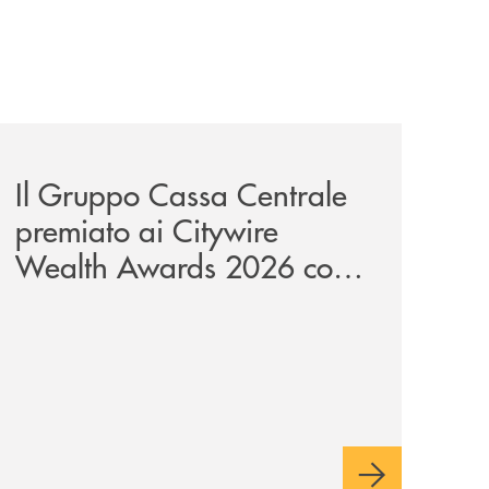
unge-con-imprese-ad-alto-potenziale/
news/il-gruppo-cassa-centrale-premiato-ai-citywire-wealt
Il Gruppo Cassa Centrale
premiato ai Citywire
Wealth Awards 2026 come
“Piattaforma tecnologica
dell’anno”