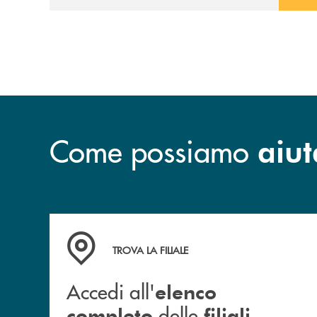
avviato il periodo di negoziazione
esclusiva per la finalizzazione
dell’operazione.
Come possiamo
aiut
Accedi all' elenco completo delle filiali .
TROVA LA FILIALE
Accedi all'
elenco
delle
.
completo
filiali