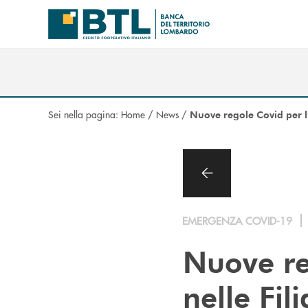
Salta al contenuto principale
Sei nella pagina:
Home
/
News
/
Nuove regole Covid per l’a
EMERGENZA COVID-19
Nuove re
nelle Fil