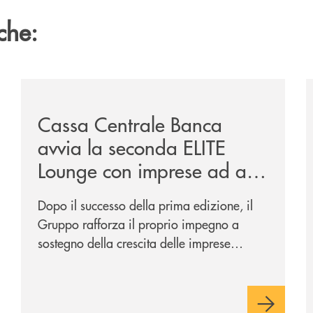
che:
sclusiva-per-lacquisto-del-15-di-banca-cambiano-1884/
/news/cassa-centrale-banca-avvia-la-seconda-elite-lo
/
Cassa Centrale Banca
avvia la seconda ELITE
Lounge con imprese ad alto
potenziale
Dopo il successo della prima edizione, il
Gruppo rafforza il proprio impegno a
sostegno della crescita delle imprese
italiane, accompagnandole in un percorso
di sviluppo, innovazione e accesso ai
mercati dei capitali.