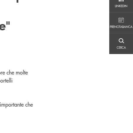
LINKEDIN
LINKEDIN
e"
PRENOTABANCA
PRENOTABANCA
CERCA
CERCA
pre che molte
rtelli
è importante che