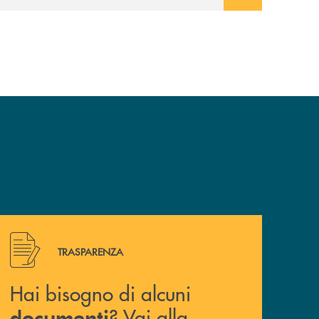
Hai bisogno di alcuni documenti ? Vai alla pagina della 
TRASPARENZA
Hai bisogno di alcuni
? Vai alla
documenti