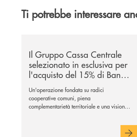
Ti potrebbe interessare an
/news/il-gruppo-cassa-centrale-selezionato-in-e
Il Gruppo Cassa Centrale
selezionato in esclusiva per
l'acquisto del 15% di Banca
Cambiano 1884
Un'operazione fondata su radici
cooperative comuni, piena
complementarietà territoriale e una visione
industriale di lungo periodo, nel pieno
rispetto dell'autonomia di Banca
Cambiano. Nei prossimi giorni verrà