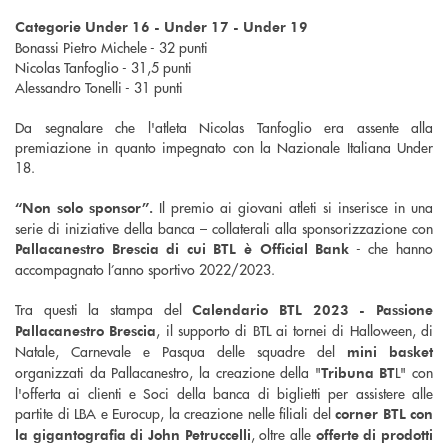
Categorie Under 16 - Under 17 - Under 19
Bonassi Pietro Michele - 32 punti
Nicolas Tanfoglio - 31,5 punti
Alessandro Tonelli - 31 punti
Da segnalare che l'atleta Nicolas Tanfoglio era assente alla
premiazione in quanto impegnato con la Nazionale Italiana Under
18.
Il premio ai giovani atleti si inserisce in una
“Non solo sponsor”.
serie di iniziative della banca – collaterali alla sponsorizzazione con
- che hanno
Pallacanestro Brescia di cui BTL è Official Bank
accompagnato l’anno sportivo 2022/2023.
Tra questi la stampa del
Calendario BTL 2023 - Passione
, il supporto di BTL ai tornei di Halloween, di
Pallacanestro Brescia
Natale, Carnevale e Pasqua delle squadre del
mini basket
organizzati da Pallacanestro, la creazione della "
L" con
Tribuna BT
l'offerta ai clienti e Soci della banca di biglietti per assistere alle
partite di LBA e Eurocup, la creazione nelle filiali del
corner BTL con
, oltre alle
la gigantografia di John Petruccelli
offerte di prodotti