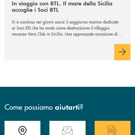
In viaggio con BTL. Il mare della Sicilia
accoglie i Soci BTL
Si è concluso nei giorni scorsi il soggiorno marino dedicato
ai Soci BTL che ha avuto come destinazione il villaggio
vacanze Vera Club in Sicilia. Una apprezzata occasione di
socialità.
Come possiamo
?
aiutarti
Accedi all' elenco completo delle filiali .
Hai bisogno di assistenza immediata? Contatta
Hai bisogno di alcuni