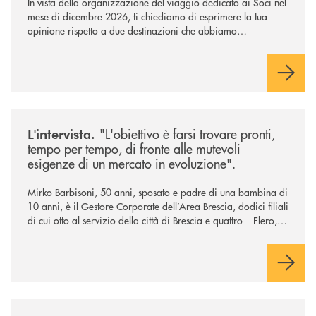
In vista della organizzazione del viaggio dedicato ai Soci nel
mese di dicembre 2026, ti chiediamo di esprimere la tua
opinione rispetto a due destinazioni che abbiamo
selezionato. Per votare la destinazione preferita,
utilizza la
form qui sotto.
/news/intervista-barbisoni/
"L'obiettivo è farsi trovare pronti,
L'intervista.
tempo per tempo, di fronte alle mutevoli
esigenze di un mercato in evoluzione".
Mirko Barbisoni, 50 anni, sposato e padre di una bambina di
10 anni, è il Gestore Corporate dell’Area Brescia, dodici filiali
di cui otto al servizio della città di Brescia e quattro – Flero,
Gussago, Padergnone e Roncadelle - del suo immediato
hinterland.
/news/in-viaggio-con-btl-il-mare-della-sicilia-accoglie-i-soci-btl/