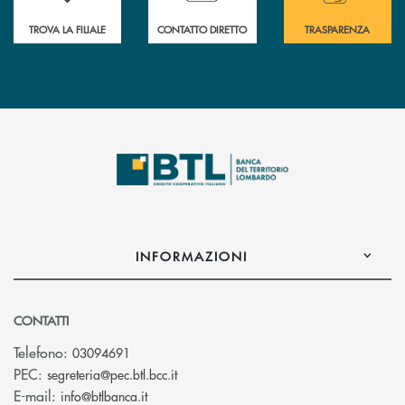
TROVA LA FILIALE
CONTATTO DIRETTO
TRASPARENZA
INFORMAZIONI
CONTATTI
Telefono:
03094691
(si apre l’app di posta elettronica)
PEC:
segreteria@pec.btl.bcc.it
(si apre l’app di posta elettronica)
E-mail:
info@btlbanca.it