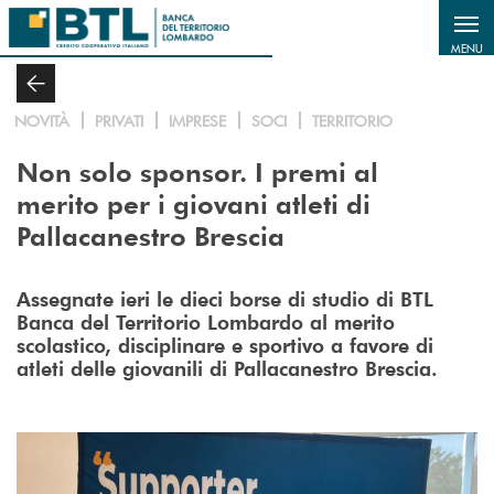
Salta al contenuto principale
MENU
NOVITÀ
PRIVATI
IMPRESE
SOCI
TERRITORIO
Non solo sponsor. I premi al
merito per i giovani atleti di
Pallacanestro Brescia
Assegnate ieri le dieci borse di studio di BTL
Banca del Territorio Lombardo al merito
scolastico, disciplinare e sportivo a favore di
atleti delle giovanili di Pallacanestro Brescia.