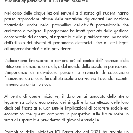
studenti appartenenti a 13 istituti scolastici.
Nel corso delle cinque lezioni tenutesi a distanza gli studenti hanno
potuto approcciare alcune delle tematiche riguardanti l’educazione
finanziaria anche nella prospettiva dell’attività professionale che
andranno a svolgere. Il programma ha infatti spaziato dalla gestione
consapevole del denaro, al risparmio e alla pianificazione, passando
dall’utilizzo dei sistemi di pagamento elettronici, fino ai temi legati
all’imprenditorialità e alla previdenza.
L’educazione finanziaria è sempre più al centro dell’interesse delle
istituzioni finanziarie e statali, e del mondo della scuola in particolare.
L’importanza di individuare percorsi e strumenti di educazione
finanziaria da attuare fin dall’età scolare sta via via trovando riscontri
in numerosi ambiti e studi.
Al centro di queste iniziative, il dato ormai assodato dello stretto
legame tra cultura economica dei singoli e la correttezza delle loro
decisioni finanziarie. Con tutte le implicazioni di carattere sociale ed
economico che questo comporta in prospettiva sulle future scelte in
tema di risparmio e previdenza di giovani e famiglie.
Promotrice della iniziativa BTL Banca che dal 2021 ha avviato un