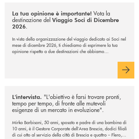
/news/sondaggio-destinazione-iniziativa-soci-2026/
Vota la
La tua opinione è importante!
destinazione del
Viaggio Soci di Dicembre
.
2026
In vista della organizzazione del viaggio dedicato ai Soci nel
mese di dicembre 2026, ti chiediamo di esprimere la tua
opinione rispetto a due destinazioni che abbiamo
selezionato. Per votare la destinazione preferita,
utilizza la
form qui sotto.
/news/intervista-barbisoni/
"L'obiettivo è farsi trovare pronti,
L'intervista.
tempo per tempo, di fronte alle mutevoli
esigenze di un mercato in evoluzione".
Mirko Barbisoni, 50 anni, sposato e padre di una bambina di
10 anni, è il Gestore Corporate dell’Area Brescia, dodici filiali
di cui otto al servizio della città di Brescia e quattro – Flero,