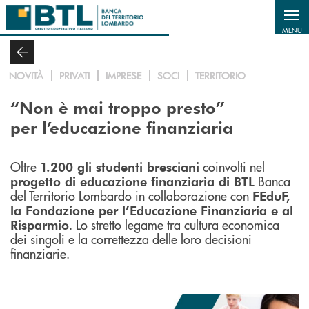
Salta al contenuto principale
MENU
NOVITÀ
PRIVATI
IMPRESE
SOCI
TERRITORIO
“Non è mai troppo presto”
per l’educazione finanziaria
Oltre
coinvolti nel
1.200 gli studenti bresciani
Banca
progetto di educazione finanziaria di BTL
del Territorio Lombardo in collaborazione con
FEduF,
la Fondazione per l’Educazione Finanziaria e al
. Lo stretto legame tra cultura economica
Risparmio
dei singoli e la correttezza delle loro decisioni
finanziarie.