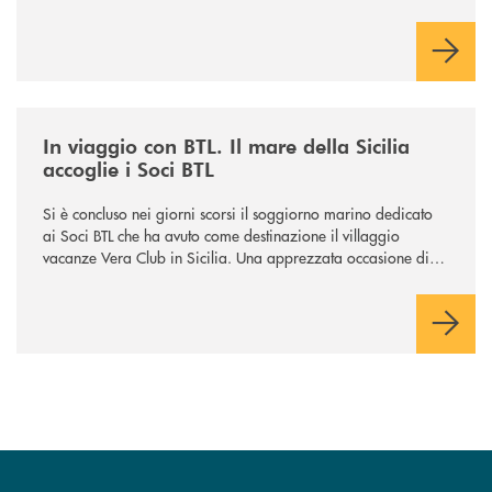
Gussago, Padergnone e Roncadelle - del suo immediato
hinterland.
/news/in-viaggio-con-btl-il-mare-della-sicilia-accoglie-i-soci-btl/
In viaggio con BTL. Il mare della Sicilia
accoglie i Soci BTL
Si è concluso nei giorni scorsi il soggiorno marino dedicato
ai Soci BTL che ha avuto come destinazione il villaggio
vacanze Vera Club in Sicilia. Una apprezzata occasione di
socialità.