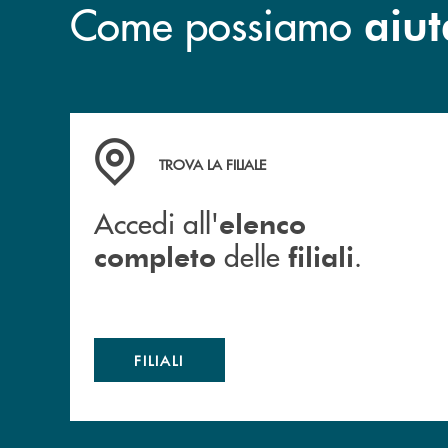
Come possiamo
aiut
Accedi all' elenco completo delle filiali .
TROVA LA FILIALE
Accedi all'
elenco
delle
.
completo
filiali
FILIALI