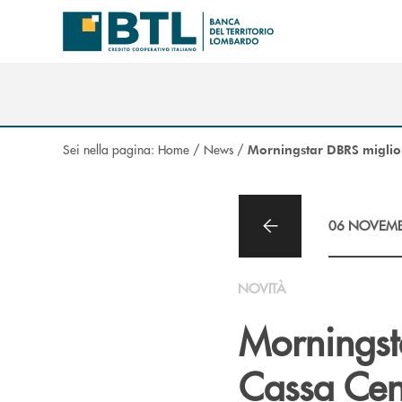
Salta al contenuto principale
Sei nella pagina:
Home
/
News
/
Morningstar DBRS miglior
06 NOVEMB
NOVITÀ
Morningsta
Cassa Cen