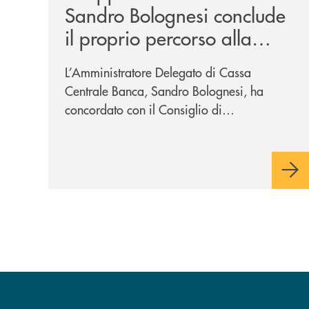
Sandro Bolognesi conclude
il proprio percorso alla
guida del Gruppo Cassa
L’Amministratore Delegato di Cassa
Centrale
Centrale Banca, Sandro Bolognesi, ha
concordato con il Consiglio di
Amministrazione la cessazione
dall’incarico di Direttore Generale e dalla
carica di Amministratore Delegato.
Il Gruppo, sotto la guida
dell’Amministratore Delegato, e con il
contributo determinante delle Banche di
Credito Cooperativo Socie ha raggiunto
una dimensione di vertice nel panorama
bancario italiano.