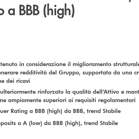
o a BBB (high)
tenuto in considerazione il miglioramento struttural
enerare redditività del Gruppo, supportata da una c
ne dei ricavi
lteriormente rinforzato la qualità dell’Attivo e manti
one ampiamente superiori ai requisiti regolamentari
uer Rating a BBB (high) da BBB, trend Stabile
osits a A (low) da BBB (high), trend Stabile