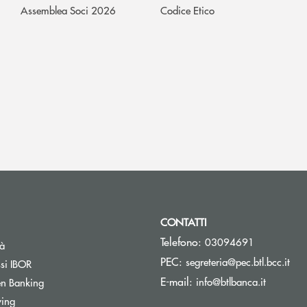
Assemblea Soci 2026
Codice Etico
CONTATTI
Telefono:
03094691
tà
(si 
PEC:
segreteria@pec.btl.bcc.it
ssi IBOR
(si apre 
E-mail:
info@btlbanca.it
n Banking
wing