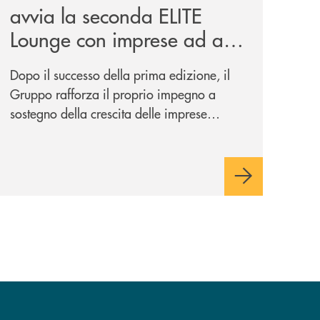
avvia la seconda ELITE
Lounge con imprese ad alto
potenziale
Dopo il successo della prima edizione, il
Gruppo rafforza il proprio impegno a
sostegno della crescita delle imprese
italiane, accompagnandole in un percorso
di sviluppo, innovazione e accesso ai
mercati dei capitali.