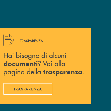
Hai bisogno di alcuni documenti ? Vai alla pagina della 
TRASPARENZA
Hai bisogno di alcuni
? Vai alla
documenti
pagina della
.
trasparenza
TRASPARENZA