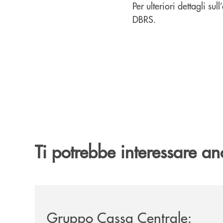
Per ulteriori dettagli s
DBRS.
Ti potrebbe interessare an
/news/gruppo-cassa-centrale-sandro-bolognesi-co
Gruppo Cassa Centrale: