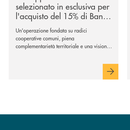
selezionato in esclusiva per
l'acquisto del 15% di Banca
Cambiano 1884
Un'operazione fondata su radici
cooperative comuni, piena
complementarietà territoriale e una visione
industriale di lungo periodo, nel pieno
rispetto dell'autonomia di Banca
Cambiano. Nei prossimi giorni verrà
avviato il periodo di negoziazione
esclusiva per la finalizzazione
dell’operazione.