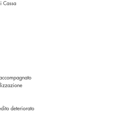
di Cassa
à, accompagnato
alizzazione
redito deteriorato