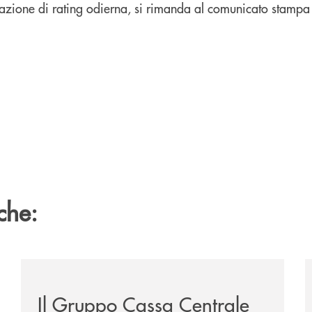
ull’azione di rating odierna, si rimanda al comunicato stamp
che:
nclude-il-proprio-percorso-alla-guida-del-gruppo-cassa-c
/news/il-gruppo-cassa-centrale-selezionato-in-esclus
/
Il Gruppo Cassa Centrale