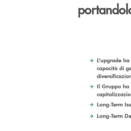
portandol
L’upgrade ha 
capacità di g
diversificazio
Il Gruppo ha u
capitalizzazi
Long-Term Iss
Long-Term Dep