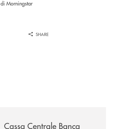
a di Morningstar
SHARE
entrale/
iva-per-lacquisto-del-15-di-banca-cambiano-1884/
news/cassa-centrale-banca-avvia-la-seconda-elite-lounge-
Cassa Centrale Banca