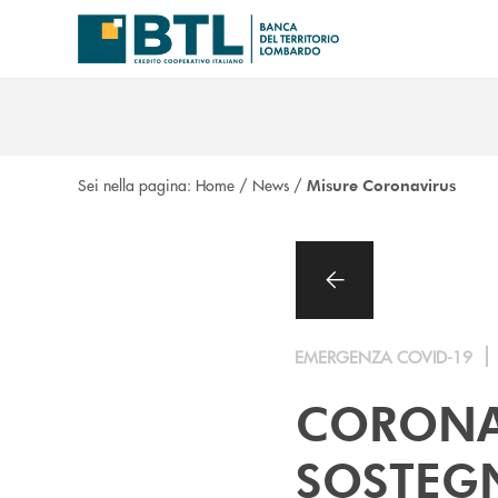
Salta al contenuto principale
Sei nella pagina:
Home
/
News
/
Misure Coronavirus
EMERGENZA COVID-19
CORONAV
SOSTEG