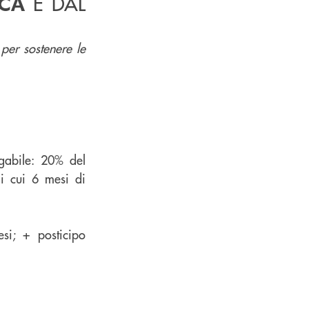
E DAL
NCA
per sostenere le
gabile: 20% del
i cui 6 mesi di
si; + posticipo