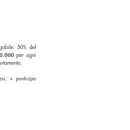
gabile: 50% del
per ogni
10.000
ortamento.
si; + posticipo