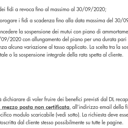
ei fidi a revoca fino al massimo al 30/09/2020;
prorogare i fidi a scadenza fino alla data massima del 30/
concedere la sospensione dei mutui con piano di ammortamen
09/2020 con allungamento del piano per una durata pari a
za alcuna variazione al tasso applicato. La scelta tra la so
ale o la sospensione integrale della rata spetta al cliente.
 dichiarare di voler fruire dei benefici previsti dal DL reca
, all’indirizzo email della fi
 mezzo posta non certificata
ecifico modulo scaricabile (vedi sotto). La richiesta deve es
oscritta dal cliente stesso possibilmente su tutte le pagine.