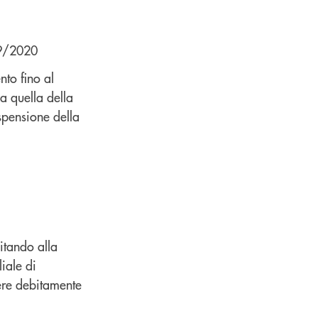
09/2020
to fino al
 quella della
spensione della
pitando alla
liale di
sere debitamente