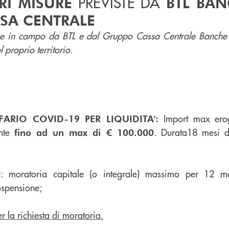
PREVISTE DA
RI MISURE
BTL BA
SA CENTRALE
sse in campo da BTL e dal Gruppo Cassa Centrale Banche 
 proprio territorio.
Import max ero
ARIO COVID-19 PER LIQUIDITA':
ente
. Durata18 mesi d
fino ad un max di € 100.000
: moratoria capitale (o integrale) massimo per 12 me
I
ospensione;
r la richiesta di moratoria.