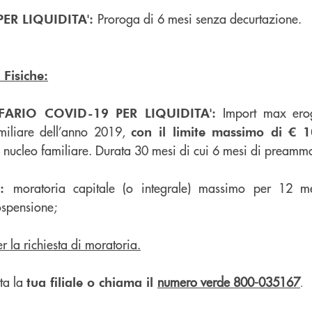
Proroga di 6 mesi senza decurtazione.
ER LIQUIDITA':
 Fisiche:
Import max ero
ARIO COVID-19 PER LIQUIDITA':
miliare dell’anno 2019,
con il limite massimo di € 
el nucleo familiare. Durata 30 mesi di cui 6 mesi di preamm
moratoria capitale (o integrale) massimo per 12 me
I:
ospensione;
r la richiesta di moratoria.
tta la
numero verde 800-035167
tua filiale o chiama il
.