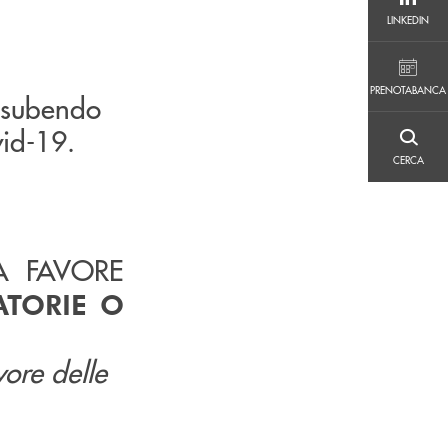
LINKEDIN
LINKEDIN
PRENOTABANCA
PRENOTABANCA
o subendo
vid-19.
CERCA
CERCA
A FAVORE
ATORIE O
vore delle