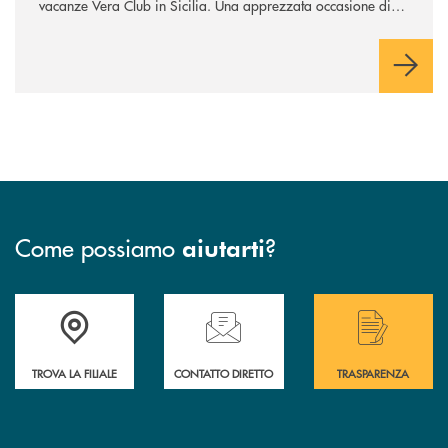
vacanze Vera Club in Sicilia. Una apprezzata occasione di
socialità.
Come possiamo
?
aiutarti
Accedi all' elenco completo delle filiali .
Hai bisogno di assistenza immediata? Contatta
Hai bisogno di alcuni
TROVA LA FILIALE
CONTATTO DIRETTO
TRASPARENZA