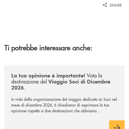
SHARE
Ti potrebbe interessare anche:
/news/sondaggio-destinazione-iniziativa-soci-2026/
Vota la
La tua opinione è importante!
destinazione del
Viaggio Soci di Dicembre
.
2026
In vista della organizzazione del viaggio dedicato ai Soci nel
mese di dicembre 2026, ti chiediamo di esprimere la tua
opinione rispetto a due destinazioni che abbiamo
selezionato. Per votare la destinazione preferita,
utilizza la
form qui sotto.