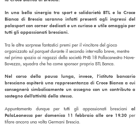
In una bella sinergia tra sport e solidarietà BTL e la Croce
Bianca di Brescia saranno infatti presenti agli ingressi del
palasport con corner dedicati e un curioso e utile omaggio per
tutti gli appassionati bresciani.
Tra le altre sorprese fantastici premi per il vincitore del gioco
organizzato sul parquet durante il secondo intervallo breve, mentre
nel primo spazio ai ragazzi della società PNB 18 Pallacanestro Nave-
Bovezzo, squadra che ha come sponsor proprio BTL Banca.
Nel corso della pausa lunga, invece, l’istituto bancario
bresciano ospiterà una rappresentanza di Croce Bianca a cui
consegnerà simbolicamente un assegno con un contributo a
sostegno dell’attività della stessa.
Appuntamento dunque per tutti gli appassionati bresciani
al
per
PalaLeonessa per domenica 11 febbraio alle ore 19.30
tifare ancora una volta Germani Brescia.