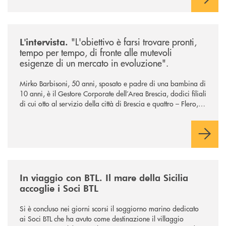
/news/intervista-barbisoni/
"L'obiettivo è farsi trovare pronti,
L'intervista.
tempo per tempo, di fronte alle mutevoli
esigenze di un mercato in evoluzione".
Mirko Barbisoni, 50 anni, sposato e padre di una bambina di
10 anni, è il Gestore Corporate dell’Area Brescia, dodici filiali
di cui otto al servizio della città di Brescia e quattro – Flero,
Gussago, Padergnone e Roncadelle - del suo immediato
hinterland.
/news/in-viaggio-con-btl-il-mare-della-sicilia-accoglie-i-soci-btl/
In viaggio con BTL. Il mare della Sicilia
accoglie i Soci BTL
Si è concluso nei giorni scorsi il soggiorno marino dedicato
ai Soci BTL che ha avuto come destinazione il villaggio