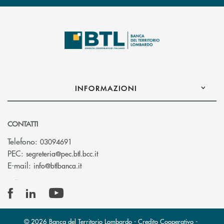
INFORMAZIONI
CONTATTI
Telefono:
03094691
(si apre l’app di posta elettronica)
PEC:
segreteria@pec.btl.bcc.it
(si apre l’app di posta elettronica)
E-mail:
info@btlbanca.it
© 2026 Banca del Territorio Lombardo - Credito Cooperativo -