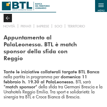
Salta al contenuto principale
MENU
NOVITÀ
PRIVATI
IMPRESE
SOCI
TERRITORIO
Appuntamento al
PalaLeonessa. BTL è match
sponsor della sfida con
Reggio
Tante le iniziative collaterali targate BTL Banca
nella partita in programma per
domenica 11
BTL sarà
febbraio h. 19.30 al PalaLeonessa.
"
" della sfida tra Germani Brescia e la
match sponsor
Unahotels Reggio Emilia. Tra sport e solidarietà: la
sinergia tra BTL e Croce Bianca di Brescia.