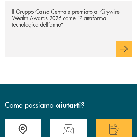
/news/il-gruppo-cassa-centrale-premiato-ai-citywire-wealth-awards-20
Il Gruppo Cassa Centrale premiato ai Citywire
Wealth Awards 2026 come “Piattaforma
tecnologica dell’anno”
Come possiamo
?
aiutarti
Accedi all' elenco completo delle filiali .
Hai bisogno di assistenza immediata? Contatta
Hai bisogno di alcuni