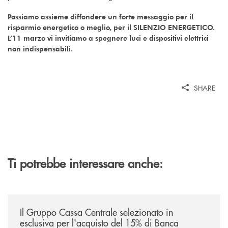
Possiamo assieme diffondere un forte messaggio per il
risparmio energetico o meglio, per il SILENZIO ENERGETICO.
L’11 marzo vi invitiamo a spegnere luci e dispositivi elettrici
non indispensabili.
SHARE
Ti potrebbe interessare anche:
/news/il-gruppo-cassa-centrale-selezionato-in-esclusiva-per-lacquisto
Il Gruppo Cassa Centrale selezionato in
esclusiva per l'acquisto del 15% di Banca