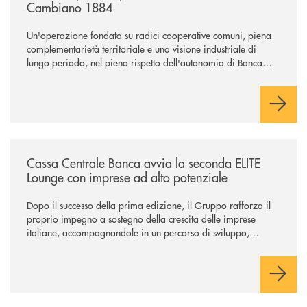
Cambiano 1884
Un'operazione fondata su radici cooperative comuni, piena
complementarietà territoriale e una visione industriale di
lungo periodo, nel pieno rispetto dell'autonomia di Banca
Cambiano. Nei prossimi giorni verrà avviato il periodo di
negoziazione esclusiva per la finalizzazione dell’operazione.
/news/cassa-centrale-banca-avvia-la-seconda-elite-lounge-con-imprese-
Cassa Centrale Banca avvia la seconda ELITE
Lounge con imprese ad alto potenziale
Dopo il successo della prima edizione, il Gruppo rafforza il
proprio impegno a sostegno della crescita delle imprese
italiane, accompagnandole in un percorso di sviluppo,
innovazione e accesso ai mercati dei capitali.