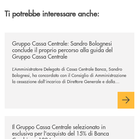
Ti potrebbe interessare anche:
/news/gruppo-cassa-centrale-sandro-bolognesi-conclude-il-proprio-perc
Gruppo Cassa Centrale: Sandro Bolognesi
conclude il proprio percorso alla guida del
Gruppo Cassa Centrale
L’Amministratore Delegato di Cassa Centrale Banca, Sandro
Bolognesi, ha concordato con il Consiglio di Amministrazione
la cessazione dall’incarico di Direttore Generale e dalla
carica di Amministratore Delegato.
Il Gruppo, sotto la guida dell’Amministratore Delegato, e con
il contributo determinante delle Banche di Credito
Cooperativo Socie ha raggiunto una dimensione di vertice nel
panorama bancario italiano.
/news/il-gruppo-cassa-centrale-selezionato-in-esclusiva-per-lacquisto
Il Gruppo Cassa Centrale selezionato in
esclusiva per l'acquisto del 15% di Banca