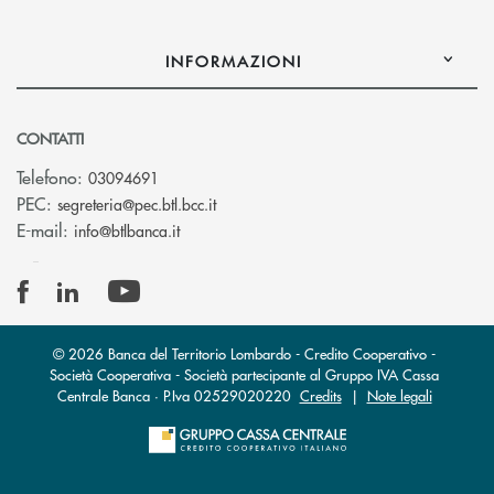
INFORMAZIONI
CONTATTI
Telefono:
03094691
(si apre l’app di posta elettronica)
PEC:
segreteria@pec.btl.bcc.it
(si apre l’app di posta elettronica)
E-mail:
info@btlbanca.it
© 2026 Banca del Territorio Lombardo - Credito Cooperativo -
Società Cooperativa - Società partecipante al Gruppo IVA Cassa
Centrale Banca · P.Iva 02529020220
Credits
|
Note legali