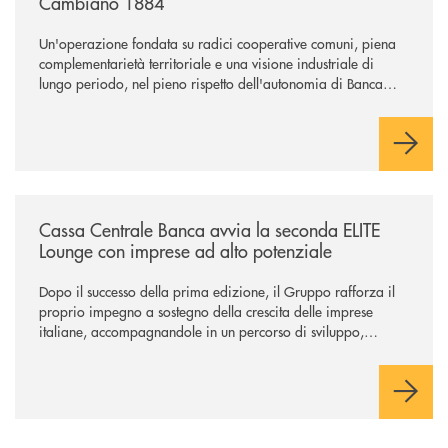
Cambiano 1884
Un'operazione fondata su radici cooperative comuni, piena
complementarietà territoriale e una visione industriale di
lungo periodo, nel pieno rispetto dell'autonomia di Banca
Cambiano. Nei prossimi giorni verrà avviato il periodo di
negoziazione esclusiva per la finalizzazione dell’operazione.
/news/cassa-centrale-banca-avvia-la-seconda-elite-lounge-con-imprese-
Cassa Centrale Banca avvia la seconda ELITE
Lounge con imprese ad alto potenziale
Dopo il successo della prima edizione, il Gruppo rafforza il
proprio impegno a sostegno della crescita delle imprese
italiane, accompagnandole in un percorso di sviluppo,
innovazione e accesso ai mercati dei capitali.