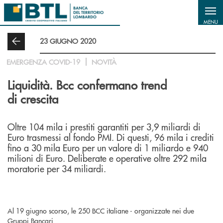
Salta al contenuto principale
MENU
23 GIUGNO 2020
EMERGENZA COVID-19
NOVITÀ
Liquidità. Bcc confermano trend
di crescita
Oltre 104 mila i prestiti garantiti per 3,9 miliardi di
Euro trasmessi al fondo PMI. Di questi, 96 mila i crediti
fino a 30 mila Euro per un valore di 1 miliardo e 940
milioni di Euro. Deliberate e operative oltre 292 mila
moratorie per 34 miliardi.
Al 19 giugno scorso, le 250 BCC italiane - organizzate nei due
Gruppi Bancari